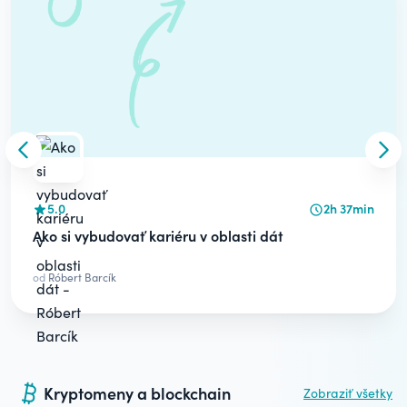
Skip to previous slide
Skip
5.0
2h 37min
Ako si vybudovať kariéru v oblasti dát
od
Róbert Barcík
Kryptomeny a blockchain
Zobraziť všetky