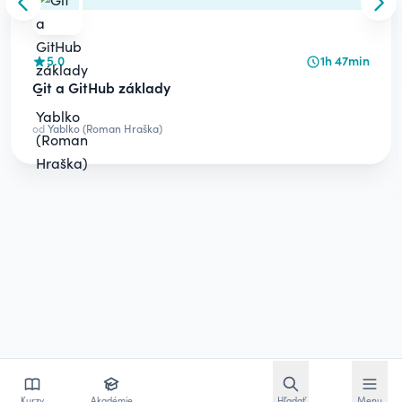
Skip to previous slide
Skip
5.0
1h 47min
Git a GitHub základy
od
Yablko (Roman Hraška)
Otvoriť vyhľadávan
Otvoriť
Kurzy
Akadémie
Hľadať
Menu