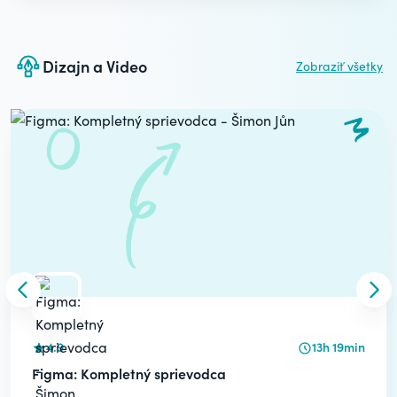
Dizajn a Video
Zobraziť všetky
Carousel
Skip to previous slide
Skip
4.9
13h 19min
Figma: Kompletný sprievodca