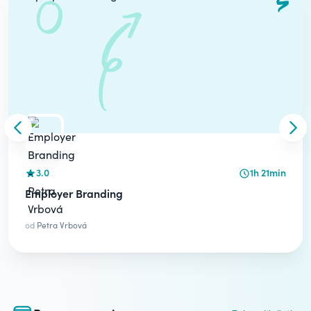
Skip to previous slide
Skip
3.0
1h 21min
Employer Branding
od
Petra Vrbová