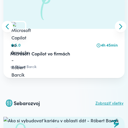
Skip to previous slide
Skip
5.0
4h 45min
Microsoft Copilot vo firmách
od
Róbert Barcík
Sebarozvoj
Zobraziť všetky
Carousel