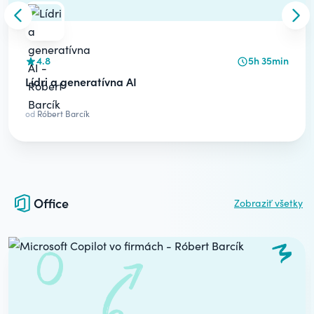
Skip to previous slide
Skip
4.8
5h 35min
Lídri a generatívna AI
od
Róbert Barcík
Office
Zobraziť všetky
Carousel