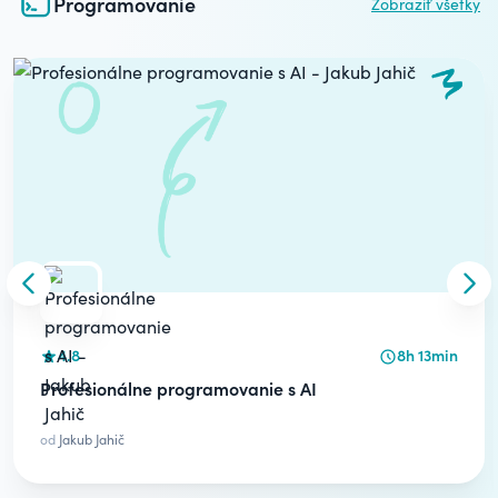
Programovanie
Zobraziť všetky
Carousel
Skip to previous slide
Skip
4.8
8h 13min
Profesionálne programovanie s AI
od
Jakub Jahič