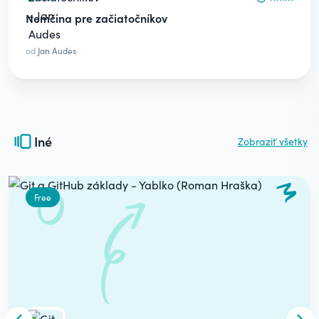
Nemčina pre začiatočníkov
od
Jan Audes
Iné
Zobraziť všetky
Carousel
Free