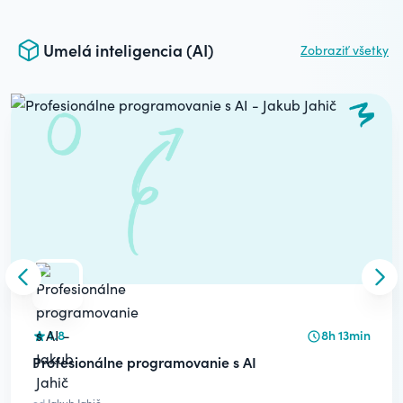
Umelá inteligencia (AI)
Zobraziť všetky
Carousel
Skip to previous slide
Skip
4.8
8h 13min
Profesionálne programovanie s AI
od
Jakub Jahič