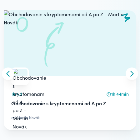
Carousel
Skip to previous slide
Skip
4.2
1h 44min
Obchodovanie s kryptomenami od A po Z
od
Martin Novák