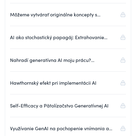
Môžeme vytvárať originálne koncepty s
generatívnou AI?
AI ako stochastický papagáj: Extrahovanie
výnimočných nápadov
Nahradí generatívna AI moju prácu?
Komunikovanie reality
Hawthornský efekt pri implementácii AI
Self-Efficacy a Pätolízačstvo Generatívnej AI
Využívanie GenAI na pochopenie vnímania a