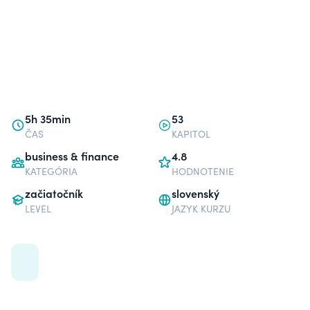
5h 35min
53
ČAS
KAPITOL
business & finance
4.8
KATEGÓRIA
HODNOTENIE
začiatočník
slovenský
LEVEL
JAZYK KURZU