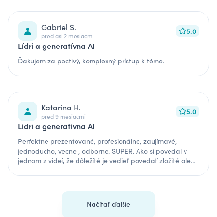
Gabriel S.
5.0
pred asi 2 mesiacmi
Lídri a generatívna AI
Ďakujem za poctivý, komplexný prístup k téme.
Katarina H.
5.0
pred 9 mesiacmi
Lídri a generatívna AI
Perfektne prezentované, profesionálne, zaujímavé,
jednoducho, vecne , odborne. SUPER. Ako si povedal v
jednom z videí, že dôležíté je vedieť povedať zložité alebo
špecifické veci jednoducho. Potom tomu rozumejú všetci.
Love it all. THank you ROBO
Načítať ďalšie