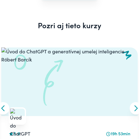
Pozri aj tieto kurzy
Carousel
Skip to previous slide
S
5.0
19h 53min