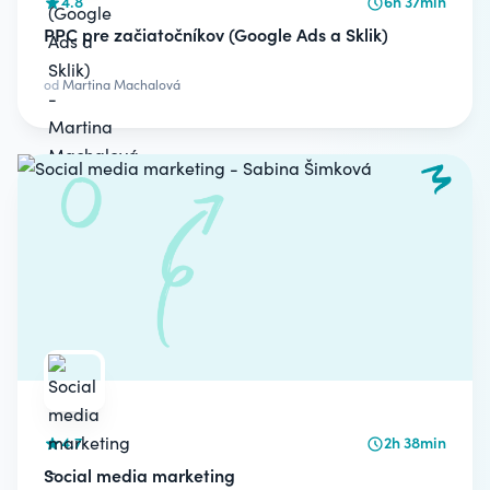
4.8
6h 37min
PPC pre začiatočníkov (Google Ads a Sklik)
od
Martina Machalová
4.7
2h 38min
Social media marketing