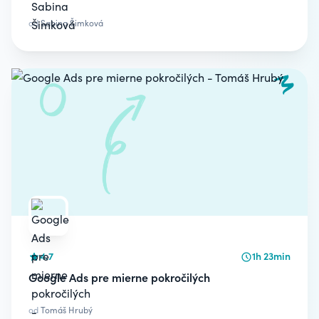
od
Sabina Šimková
4.7
1h 23min
Google Ads pre mierne pokročilých
od
Tomáš Hrubý