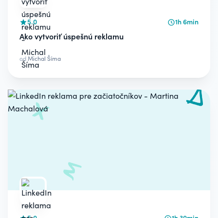
5.0
1h 6min
Ako vytvoriť úspešnú reklamu
od
Michal Šíma
5.0
1h 30min