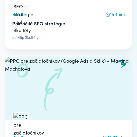
4.8
1h 4min
Pokročilé SEO stratégie
od
Filip Škultéty