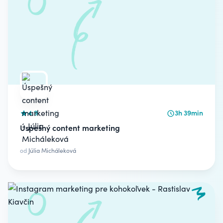
4.9
3h 39min
Úspešný content marketing
od
Júlia Micháleková