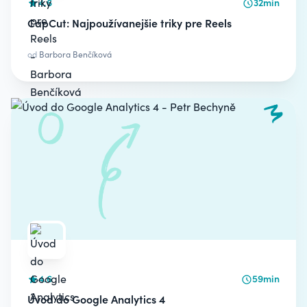
4.6
32min
CapCut: Najpoužívanejšie triky pre Reels
od
Barbora Benčíková
4.6
59min
Úvod do Google Analytics 4