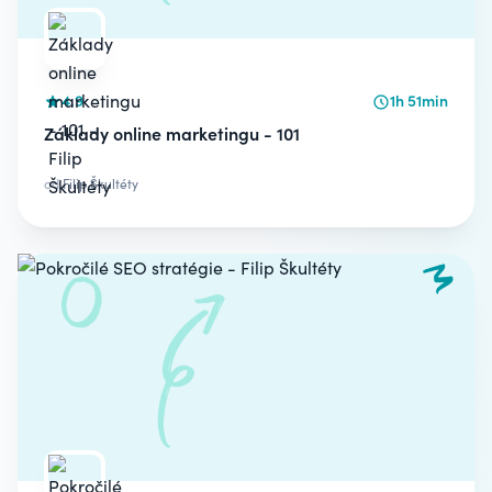
4.9
1h 51min
Základy online marketingu - 101
od
Filip Škultéty