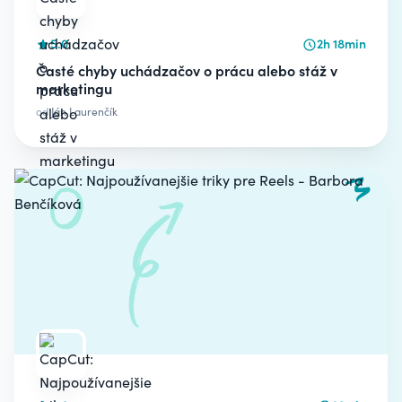
5.0
2h 18min
Časté chyby uchádzačov o prácu alebo stáž v
marketingu
od
Ján Laurenčík