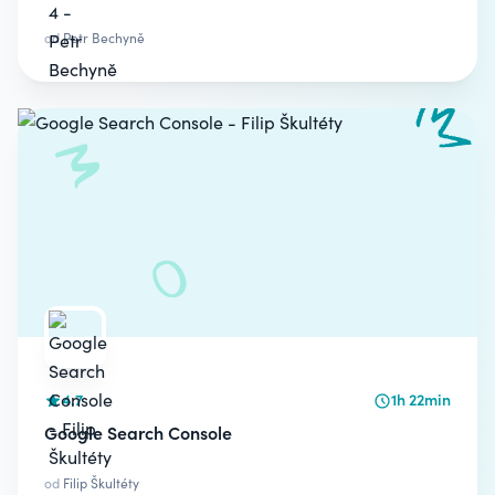
od
Petr Bechyně
4.7
1h 22min
Google Search Console
od
Filip Škultéty