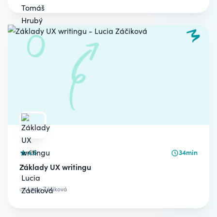
4.6
34min
Základy UX writingu
od
Lucia Záčiková