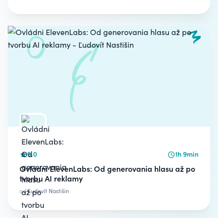
5.0
1h 9min
Ovládni ElevenLabs: Od generovania hlasu až po
tvorbu AI reklamy
od
Ľudovít Nastišin