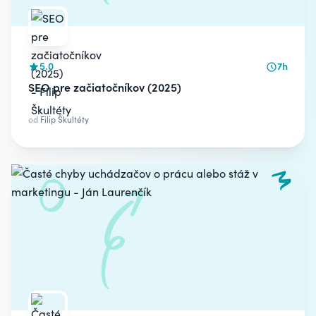
5.0
7h
SEO pre začiatočníkov (2025)
od
Filip Škultéty