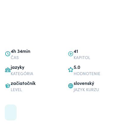
4h 34min
41
ČAS
KAPITOL
jazyky
5.0
KATEGÓRIA
HODNOTENIE
začiatočník
slovenský
LEVEL
JAZYK KURZU