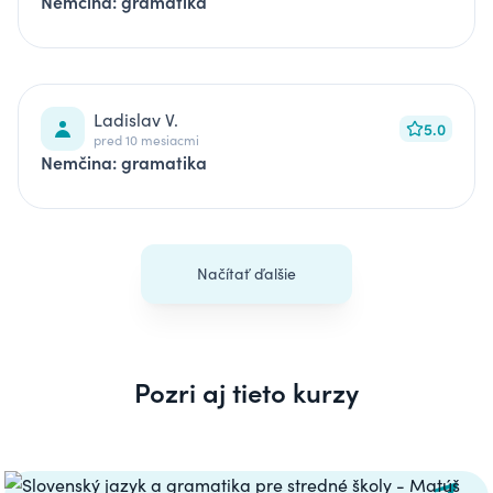
Nemčina: gramatika
Ladislav V.
5.0
pred 10 mesiacmi
Nemčina: gramatika
Načítať ďalšie
Pozri aj tieto kurzy
Carousel