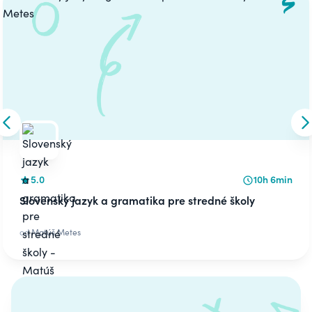
Skip to previous slide
S
5.0
10h 6min
Slovenský jazyk a gramatika pre stredné školy
od
Matúš Metes