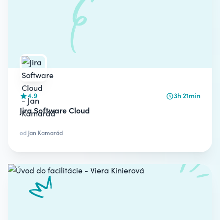
4.9
3h 21min
Jira Software Cloud
od
Jan Kamarád