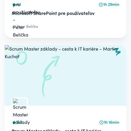
4.1
1h 29min
Microsoft SharePoint pre používateľov
od
Peter Belička
5.0
1h 16min
Scrum Master základy - cesta k IT kariére