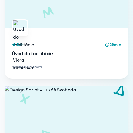
5.0
29min
Úvod do facilitácie
od
Viera Kinierová