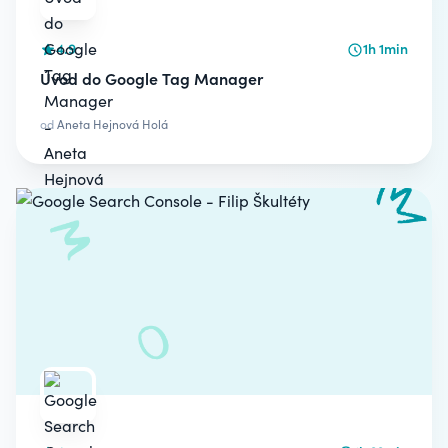
4.9
1h 1min
Úvod do Google Tag Manager
od
Aneta Hejnová Holá