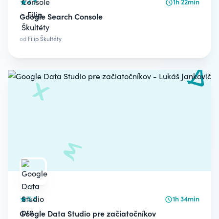
4.7
1h 22min
Google Search Console
od
Filip Škultéty
5.0
1h 34min
Google Data Studio pre začiatočníkov