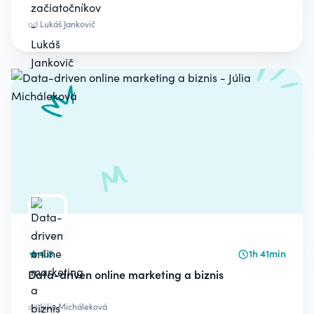
od
Lukáš Jankovič
4.8
1h 41min
Data-driven online marketing a biznis
od
Júlia Micháleková