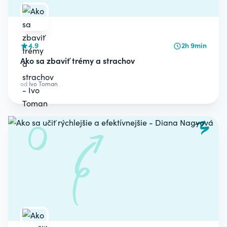
4.9
2h 9min
Ako sa zbaviť trémy a strachov
od
Ivo Toman