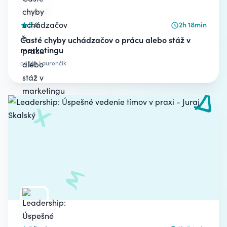
5.0
2h 18min
Časté chyby uchádzačov o prácu alebo stáž v
marketingu
od
Ján Laurenčík