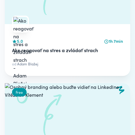
5.0
1h 7min
Ako reagovať na stres a zvládať strach
od
Adam Blažej
Free