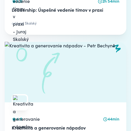
5.0
2h 54min
Leadership: Úspešné vedenie tímov v praxi
od
Juraj Skalský
4.8
44min
Kreativita a generovanie nápadov