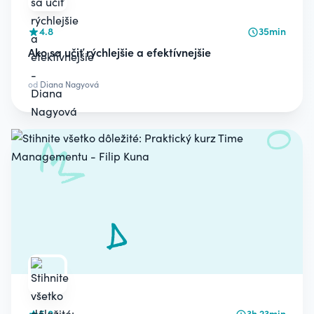
4.8
35min
Ako sa učiť rýchlejšie a efektívnejšie
od
Diana Nagyová
5.0
3h 23min