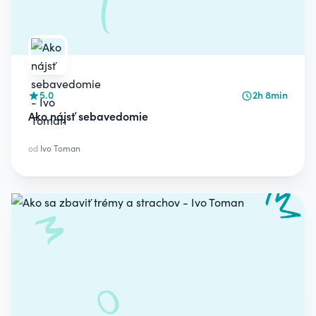
5.0
2h 8min
Ako nájsť sebavedomie
od
Ivo Toman