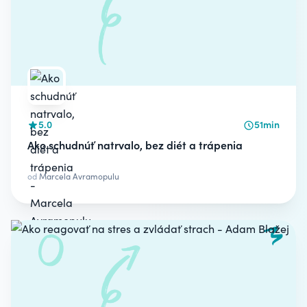
5.0
51min
Ako schudnúť natrvalo, bez diét a trápenia
od
Marcela Avramopulu