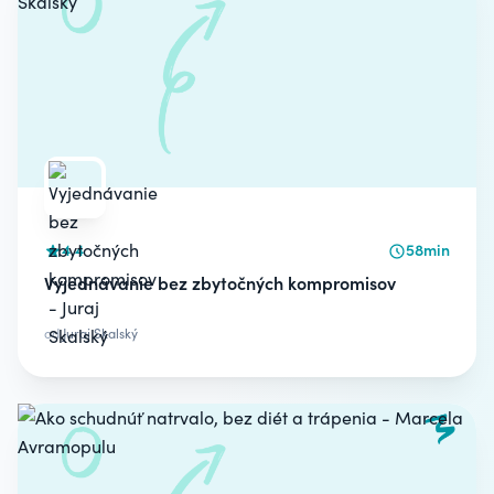
4.4
58min
Vyjednávanie bez zbytočných kompromisov
od
Juraj Skalský