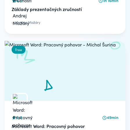
4.5
1h 16min
Základy prezentačných zručností
od
Andrej Mažáry
Free
5.0
49min
Microsoft Word: Pracovný pohovor