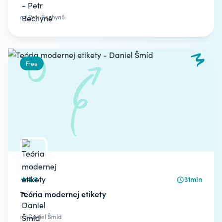
od
Petr Bechyně
Free
4.8
31min
Teória modernej etikety
od
Daniel Šmíd