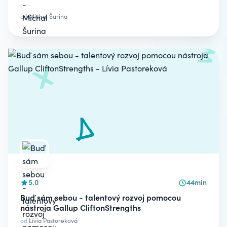
od
Michal Šurina
5.0
44min
Buď sám sebou - talentový rozvoj pomocou
nástroja Gallup CliftonStrengths
od
Lívia Pastoreková