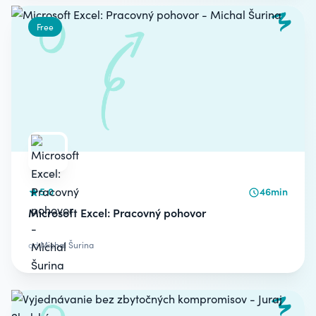
Free
5.0
46min
Microsoft Excel: Pracovný pohovor
od
Michal Šurina