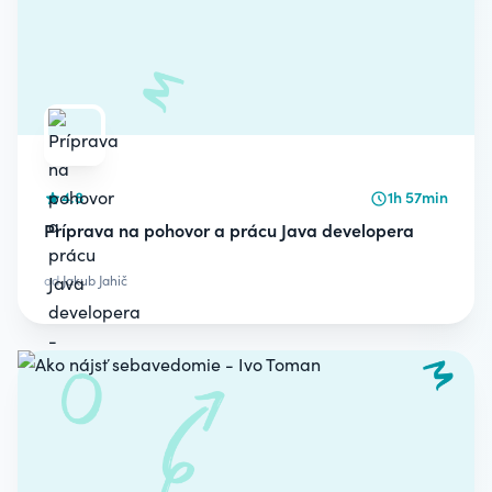
4.8
1h 57min
Príprava na pohovor a prácu Java developera
od
Jakub Jahič