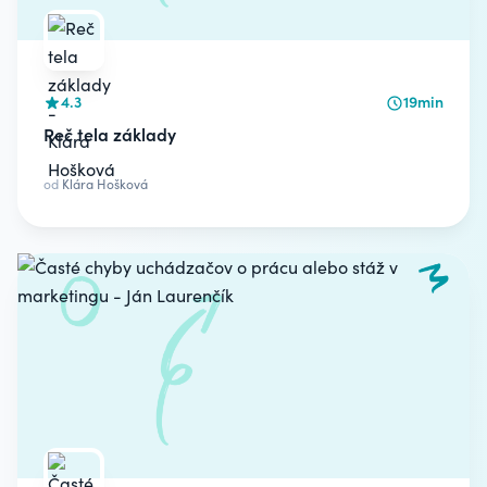
4.3
19min
Reč tela základy
od
Klára Hošková