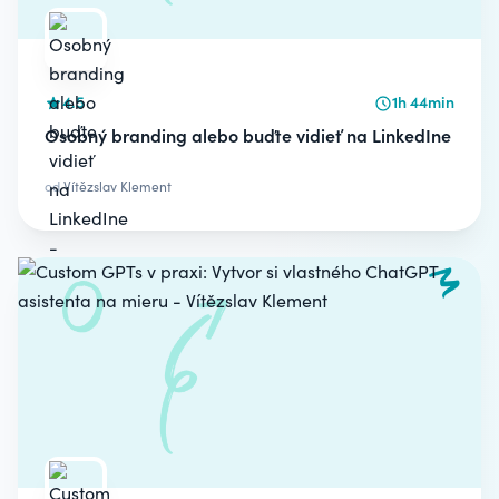
4.5
1h 44min
Osobný branding alebo buďte vidieť na LinkedIne
od
Vítězslav Klement