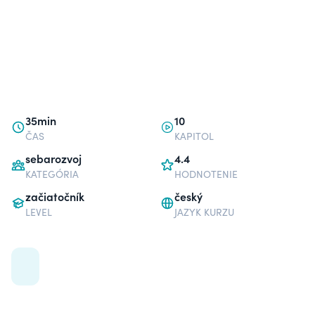
35min
10
ČAS
KAPITOL
sebarozvoj
4.4
KATEGÓRIA
HODNOTENIE
začiatočník
český
LEVEL
JAZYK KURZU