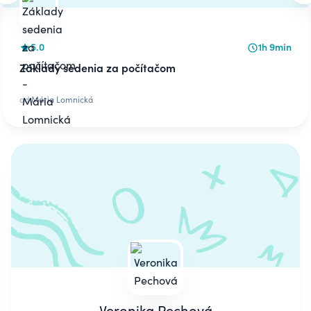
5.0
1h 9min
Základy sedenia za počítačom
od
Mária Lomnická
Veronika Pechová