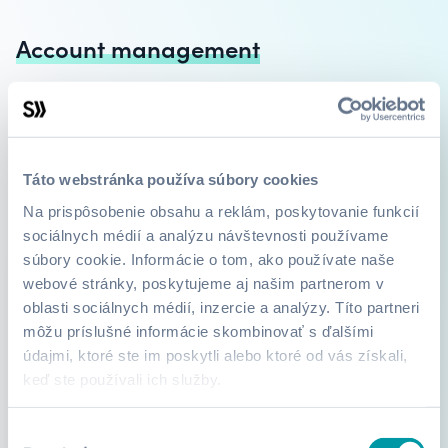
Account management
Account management
Kurzy
Študijné cesty
Táto webstránka používa súbory cookies
Na prispôsobenie obsahu a reklám, poskytovanie funkcií
sociálnych médií a analýzu návštevnosti používame
súbory cookie. Informácie o tom, ako používate naše
webové stránky, poskytujeme aj našim partnerom v
oblasti sociálnych médií, inzercie a analýzy. Títo partneri
môžu príslušné informácie skombinovať s ďalšími
údajmi, ktoré ste im poskytli alebo ktoré od vás získali,
keď ste používali ich služby.
Trendy
Výber