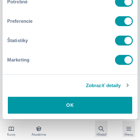
Potrebné
súhlasu
Preferencie
Štatistiky
Marketing
Zobraziť detaily
OK
Otvoriť vyhľadávan
Otvoriť
Kurzy
Akadémie
Hľadať
Menu