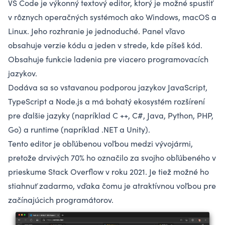
VS Code je výkonný textový editor, ktorý je možné spustiť
v rôznych operačných systémoch ako Windows, macOS a
Linux. Jeho rozhranie je jednoduché. Panel vľavo
obsahuje verzie kódu a jeden v strede, kde píšeš kód.
Obsahuje funkcie ladenia pre viacero programovacích
jazykov.
Dodáva sa so vstavanou podporou jazykov
JavaScript
,
TypeScript
a Node.js a má bohatý ekosystém rozšírení
pre ďalšie jazyky (napríklad C ++,
C#
, Java, Python, PHP,
Go) a runtime (napríklad .NET a
Unity
).
Tento editor je obľúbenou voľbou medzi vývojármi,
pretože drvivých 70% ho označilo za svojho obľúbeného v
prieskume Stack Overflow v roku 2021. Je tiež možné ho
stiahnuť zadarmo, vďaka čomu je atraktívnou voľbou pre
začínajúcich programátorov.