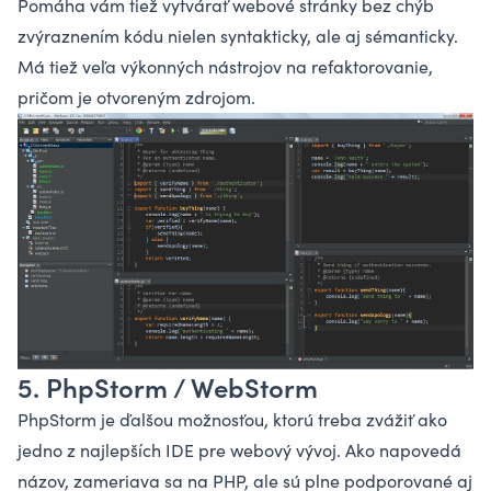
Pomáha vám tiež vytvárať webové stránky bez chýb
zvýraznením kódu nielen syntakticky, ale aj sémanticky.
Má tiež veľa výkonných nástrojov na refaktorovanie,
pričom je otvoreným zdrojom.
5. PhpStorm / WebStorm
PhpStorm je ďalšou možnosťou, ktorú treba zvážiť ako
jedno z najlepších IDE pre webový vývoj. Ako napovedá
názov, zameriava sa na
PHP
, ale sú plne podporované aj