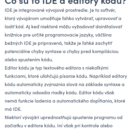
IDE je integrované vývojové prostredie. Je to softvér,
ktorý vývojárom umožňuje ľahko vytvárať, upravovať a
ladiť kód. Aj keď niektoré môžu vyžadovať doinštalovať
knižnice pre určité programovacie jazyky, väčšina
bežných IDE je pripravená, takže je ľahké zachytiť
potenciálne chyby syntaxe a chyby pred kompiláciou
alebo spustením kódu.
Editor kódu je typ textového editora s niekoľkými
funkciami, ktoré uľahčujú písanie kódu. Napríklad editory
kódu automaticky zvýraznia slová na základe syntaxe a
automaticky odsadia riadky kódu. Editor kódu však
nemá funkcie ladenia a automatického dopĺňania, ktoré
má IDE.
Niektorí vývojári uprednostňujú spustenie programu od
začiatku v editore kódu. Iní však pri kontrole alebo