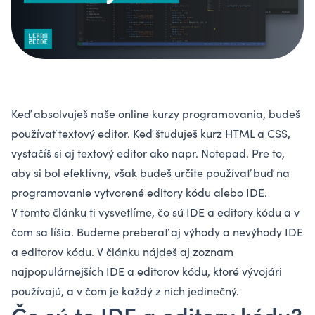
Keď absolvuješ naše online kurzy programovania, budeš
používať textový editor. Keď študuješ kurz HTML a CSS,
vystačíš si aj textový editor ako napr. Notepad. Pre to,
aby si bol efektívny, však budeš určite používať buď na
programovanie vytvorené editory kódu alebo IDE.
V tomto článku ti vysvetlíme, čo sú IDE a editory kódu a v
čom sa líšia. Budeme preberať aj výhody a nevýhody IDE
a editorov kódu. V článku nájdeš aj zoznam
najpopulárnejších IDE a editorov kódu, ktoré vývojári
používajú, a v čom je každý z nich jedinečný.
Čo sú to IDE a editory kódu?