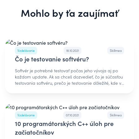
Mohlo by ťa zaujímať
Vzdelávanie
18.10.2021
Skillmea
Čo je testovanie softvéru?
Softvér je potrebné testovať počas jeho vývoja aj po
každom update. Ak sa chceš dozvedieť, čo je súčasťou
testovania softvéru, prečo je testovanie dôležité, kde v
procese vývoja sa testovanie nachádza a ktoré jazyky
je dobré ovládať ak chceš byť IT tester, čítaj tento
článok ďalej. Čo je testovanie softvéru?Testovanie
softvéru je metóda, ktorá kontroluje, či skutočný
softvérový produkt zodpovedá očakávaným
Vzdelávanie
07.10.2021
Skillmea
požiadavkám (implicitným aj explicitným) a zaisťuje,
10 programátorských C++ úloh pre
aby softvérový produkt neobsahoval chyby, resp.
začiatočníkov
pomáha s tým, aby software obsahoval čo najmenej
chýb a žiadne kritické. Zahŕňa spustenie