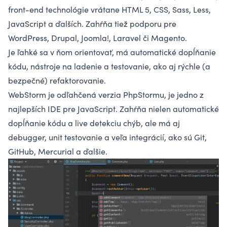
front-end technológie vrátane
HTML 5, CSS
, Sass, Less,
JavaScript a ďalších. Zahŕňa tiež podporu pre
WordPress, Drupal, Joomla!,
Laravel
či Magento.
Je ľahké sa v ňom orientovať, má automatické dopĺňanie
kódu, nástroje na ladenie a testovanie, ako aj rýchle (a
bezpečné) refaktorovanie.
WebStorm je odľahčená verzia PhpStormu, je jedno z
najlepších IDE pre JavaScript. Zahŕňa nielen automatické
dopĺňanie kódu a live detekciu chýb, ale má aj
debugger, unit testovanie a veľa integrácií, ako sú
Git,
GitHub
, Mercurial a ďalšie.