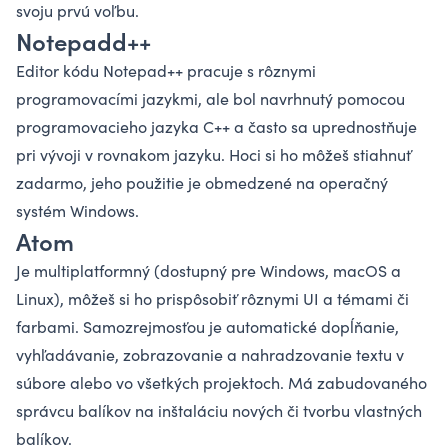
svoju prvú voľbu.
Notepadd++
Editor kódu Notepad++ pracuje s rôznymi
programovacími jazykmi, ale bol navrhnutý pomocou
programovacieho jazyka C++
a často sa uprednostňuje
pri vývoji v rovnakom jazyku. Hoci si ho môžeš stiahnuť
zadarmo, jeho použitie je obmedzené na operačný
systém Windows.
Atom
Je multiplatformný (dostupný pre Windows, macOS a
Linux), môžeš si ho prispôsobiť rôznymi UI a témami či
farbami. Samozrejmosťou je automatické dopĺňanie,
vyhľadávanie, zobrazovanie a nahradzovanie textu v
súbore alebo vo všetkých projektoch. Má zabudovaného
správcu balíkov na inštaláciu nových či tvorbu vlastných
balíkov.