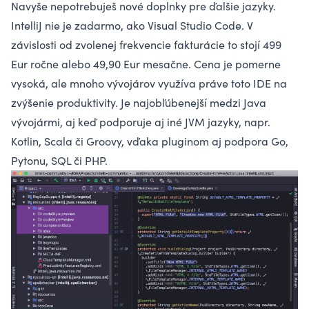
Navyše nepotrebuješ nové doplnky pre ďalšie jazyky.
IntelliJ nie je zadarmo, ako Visual Studio Code. V
závislosti od zvolenej frekvencie fakturácie to stojí 499
Eur ročne alebo 49,90 Eur mesačne. Cena je pomerne
vysoká, ale mnoho vývojárov využíva práve toto IDE na
zvýšenie produktivity. Je najobľúbenejší medzi
Java
vývojármi, aj keď podporuje aj iné JVM jazyky, napr.
Kotlin
, Scala či Groovy, vďaka pluginom aj podpora
Go
,
Pytonu, SQL či PHP.