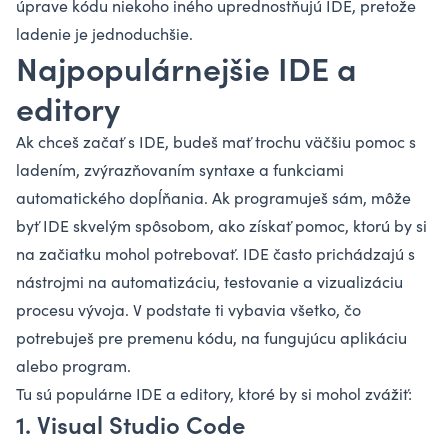
úprave kódu niekoho iného uprednostňujú IDE, pretože
ladenie je jednoduchšie.
Najpopulárnejšie IDE a
editory
Ak chceš začať s IDE, budeš mať trochu väčšiu pomoc s
ladením, zvýrazňovaním syntaxe a funkciami
automatického dopĺňania. Ak programuješ sám, môže
byť IDE skvelým spôsobom, ako získať pomoc, ktorú by si
na začiatku mohol potrebovať. IDE často prichádzajú s
nástrojmi na automatizáciu, testovanie a vizualizáciu
procesu vývoja. V podstate ti vybavia všetko, čo
potrebuješ pre premenu kódu, na fungujúcu aplikáciu
alebo program.
Tu sú populárne IDE a editory, ktoré by si mohol zvážiť:
1. Visual Studio Code