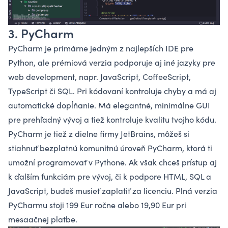
3. PyCharm
PyCharm je primárne jedným z najlepších IDE pre
Python
, ale prémiová verzia podporuje aj iné jazyky pre
web development, napr. JavaScript, CoffeeScript,
TypeScript či
SQL
. Pri kódovaní kontroluje chyby a má aj
automatické dopĺňanie. Má elegantné, minimálne GUI
pre prehľadný vývoj a tiež kontroluje kvalitu tvojho kódu.
PyCharm je tiež z dielne firmy JetBrains, môžeš si
stiahnuť bezplatnú komunitnú úroveň PyCharm, ktorá ti
umožní programovať v Pythone. Ak však chceš prístup aj
k ďalším funkciám pre vývoj, či k podpore HTML, SQL a
JavaScript, budeš musieť zaplatiť za licenciu. Plná verzia
PyCharmu stoji 199 Eur ročne alebo 19,90 Eur pri
mesaačnej platbe.