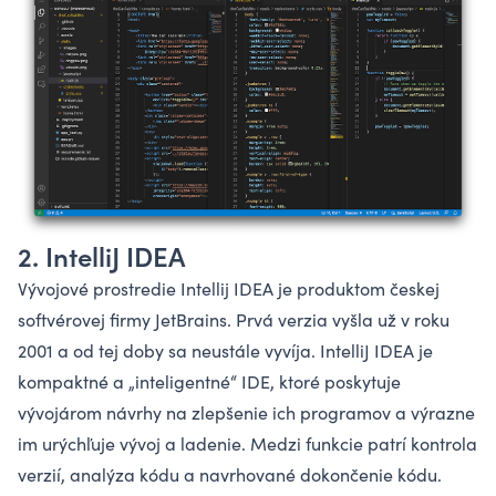
2. IntelliJ IDEA
Vývojové prostredie Intellij IDEA je produktom českej
softvérovej firmy JetBrains. Prvá verzia vyšla už v roku
2001 a od tej doby sa neustále vyvíja. IntelliJ IDEA je
kompaktné a „inteligentné“ IDE, ktoré poskytuje
vývojárom návrhy na zlepšenie ich programov a výrazne
im urýchľuje vývoj a ladenie. Medzi funkcie patrí kontrola
verzií, analýza kódu a navrhované dokončenie kódu.