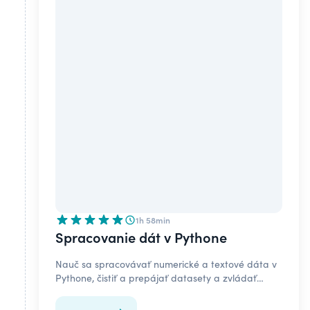
1h 58min
Spracovanie dát v Pythone
Nauč sa spracovávať numerické a textové dáta v
Pythone, čistiť a prepájať datasety a zvládať
chýbajúce hodnoty v dátach.