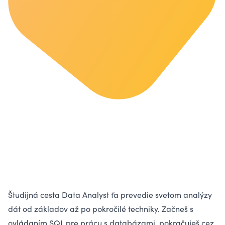
Študijná cesta Data Analyst ťa prevedie svetom analýzy
dát od základov až po pokročilé techniky. Začneš s
ovládaním SQL pre prácu s databázami, pokračuješ cez