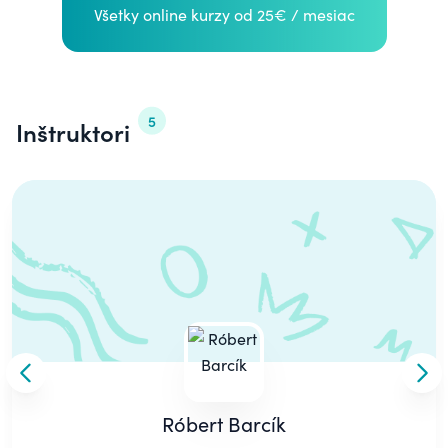
Všetky online kurzy od 25€ / mesiac
5
Inštruktori
Carousel
Skip to previous slide
Skip
Róbert Barcík