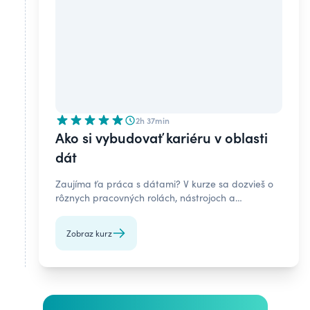
2h 37min
Ako si vybudovať kariéru v oblasti
dát
Zaujíma ťa práca s dátami? V kurze sa dozvieš o
rôznych pracovných rolách, nástrojoch a
praktických tipoch na hľadanie práce a
fungovanie v dátovom tíme.
Zobraz kurz