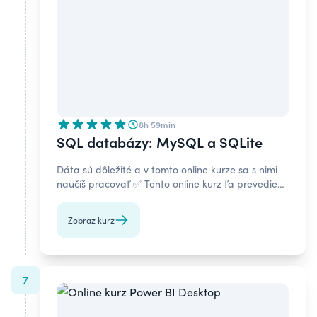
8h 59min
SQL databázy: MySQL a SQLite
Dáta sú dôležité a v tomto online kurze sa s nimi
naučíš pracovať ✅ Tento online kurz ťa prevedie
najpoužívanejšími SQL databázami MySQL a
SQLite.
Zobraz kurz
7