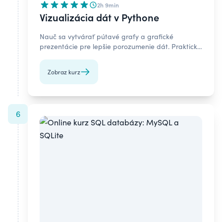
2h 9min
Vizualizácia dát v Pythone
Nauč sa vytvárať pútavé grafy a grafické
prezentácie pre lepšie porozumenie dát. Praktický
kurz, ktorý vás prevedie cez nástroje a techniky
vizualizácie dát v Pythone.
Zobraz kurz
6