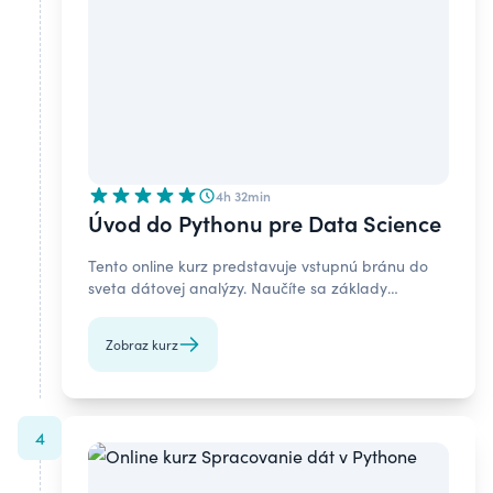
4h 32min
Úvod do Pythonu pre Data Science
Tento online kurz predstavuje vstupnú bránu do
sveta dátovej analýzy. Naučíte sa základy
programovania v Pythone a zručnosti potrebné
pre každého dátového analytika či dátového
Zobraz kurz
vedca.
4