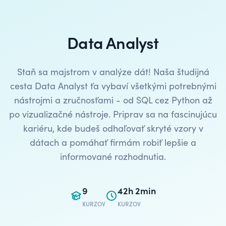
Data Analyst
Staň sa majstrom v analýze dát! Naša študijná
cesta Data Analyst ťa vybaví všetkými potrebnými
nástrojmi a zručnosťami - od SQL cez Python až
po vizualizačné nástroje. Priprav sa na fascinujúcu
kariéru, kde budeš odhaľovať skryté vzory v
dátach a pomáhať firmám robiť lepšie a
informované rozhodnutia.
9
42h 2min
KURZOV
KURZOV