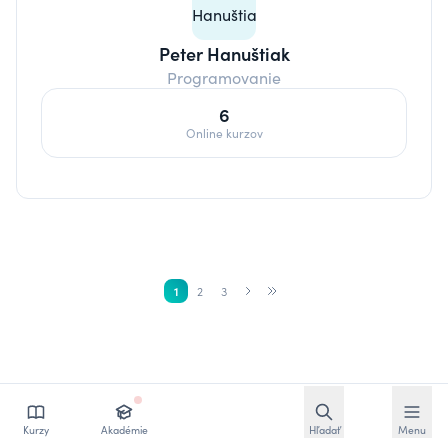
Peter Hanuštiak
Programovanie
6
Online kurzov
1
2
3
Otvoriť vyhľadávan
Otvoriť
Kurzy
Akadémie
Hľadať
Menu