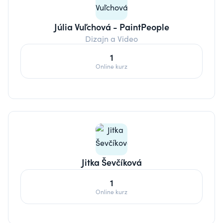
Júlia Vuľchová - PaintPeople
Dizajn a Video
1
Online kurz
Jitka Ševčíková
1
Online kurz