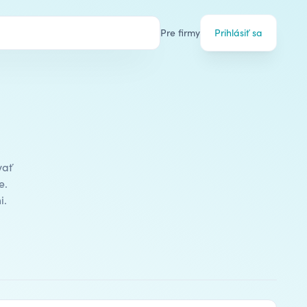
Pre firmy
Prihlásiť sa
vať
e.
i.