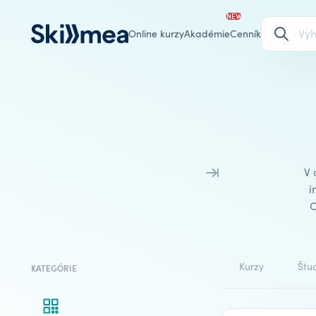
NEW
Online kurzy
Akadémie
Cenník
V 
i
O
Kurzy
Štud
KATEGÓRIE