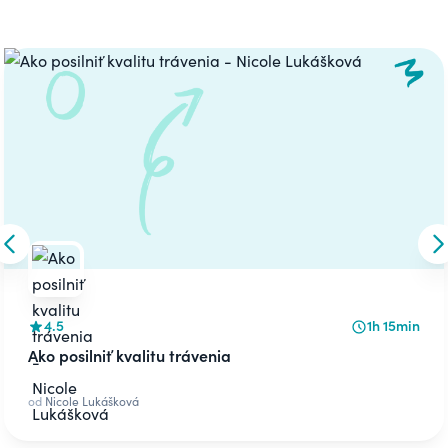
Carousel
Skip to previous slide
S
4.5
1h 15min
Ako posilniť kvalitu trávenia
od
Nicole Lukášková