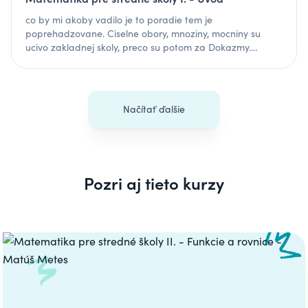
co by mi akoby vadilo je to poradie tem je
poprehadzovane. Ciselne obory, mnoziny, mocniny su
ucivo zakladnej skoly, preco su potom za Dokazmy.
Slecna robi take operacie, kde neviete preco ich robi.
Strasne povrchne vysvetlovanie a priklady na riesenie
obtiaznostou tomu nezodpovedaju.
Načítať ďalšie
Pozri aj tieto kurzy
Carousel