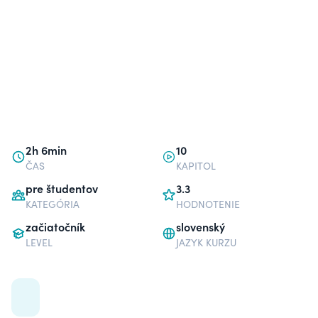
2h 6min
10
ČAS
KAPITOL
pre študentov
3.3
KATEGÓRIA
HODNOTENIE
začiatočník
slovenský
LEVEL
JAZYK KURZU