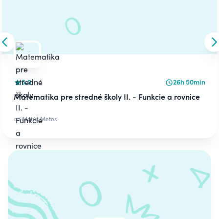
Skip to previous slide
S
5.0
26h 50min
Matematika pre stredné školy II. - Funkcie a rovnice
od
Matúš Metes