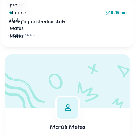
-
11h 16min
Biológia pre stredné školy
od
Matúš Metes
Matúš Metes