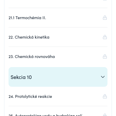
21.1 Termochémia II.
22. Chemická kinetika
23. Chemická rovnováha
Sekcia 10
24. Protolytické reakcie
25. Autoprotolýza vody a hydrolýza solí