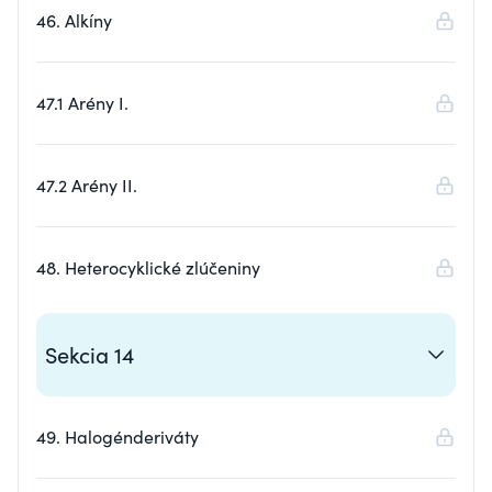
46. Alkíny
47.1 Arény I.
47.2 Arény II.
48. Heterocyklické zlúčeniny
Sekcia 14
49. Halogénderiváty