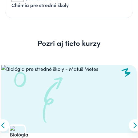
Chémia pre stredné školy
Pozri aj tieto kurzy
Carousel
Skip to previous slide
S