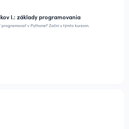
ákov I.: základy programovania
iť programovať v Pythone? Začni s týmto kurzom.