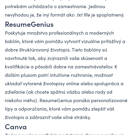
potrebám uchádzača o zamestnanie. Jedinou
nevýhodou je, že iný formát ako
.txt file
je spoplatnený.
ResumeGenius
Poskytuje množstvo profesionálnych a moderných
šablón, ktoré vám pomôžu vytvoriť vizuálne príťažlivý a
dobre štruktúrovaný životopis. Tieto šablóny sú
navrhnuté tak, aby zvýraznili vaše skúsenosti a
kvalifikácie a pôsobili dobre na zamestnávateľov. K
ďalším plusom patrí intuitívne rozhranie, možnosť
ukladať vytorené životopisy online alebo spolupráca a
zdieľanie (ak chcete spätnú väzbu alebo rady od
niekoho iného).
ResumeGenius
ponúka personalizované
tipy a odporúčania, ktoré vám pomôžu zlepšiť váš
životopis a zdôrazniť vaše silné stránky.
Canva