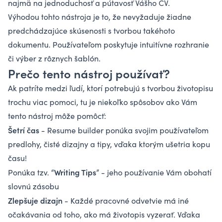
najmä na jednoduchosť a pútavosť Vášho CV.
Výhodou tohto nástroja je to, že nevyžaduje žiadne
predchádzajúce skúsenosti s tvorbou takéhoto
dokumentu. Používateľom poskytuje intuitívne rozhranie
či výber z rôznych šablón.
Prečo tento nástroj používať?
Ak patríte medzi ľudí, ktorí potrebujú s tvorbou životopisu
trochu viac pomoci, tu je niekoľko spôsobov ako Vám
tento nástroj môže pomôcť:
Šetrí čas
- Resume builder ponúka svojim používateľom
predlohy, čisté dizajny a tipy, vďaka ktorým ušetria kopu
času!
Writing Tips
Ponúka tzv. “
”
- jeho používanie Vám obohatí
slovnú zásobu
Zlepšuje dizajn
- Každé pracovné odvetvie má iné
očakávania od toho, ako má životopis vyzerať. Vďaka