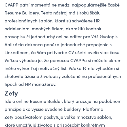
CVAPP
patrí momentálne medzi najpopulárnejšie časké
Resume Buildery. Tento nástroj má širokú škálu
profesionálnych šablón, ktoré sú schválene HR
oddeleniami mnohých firiem, okamžitú kontrolu
pravopisu či jednoduchý online editor pre Váš životopis.
Aplikácia dokonca ponúka jednoduché prepojenie s
LinkedInom, čo Vám pri tvorbe CV ušetrí oveľa viac času.
Veľkou výhodou je, že pomocou CVAPPu si môžete okrem
iného vytvoriť aj motivačný list. Vďaka týmto výhodám si
zhotovíte úžasné životopisy založené na profesionálnych
tipoch od HR manažérov.
Zety
Ide o online Resume Builder, ktorý pracuje na podobnom
princípe ako vyššie uvedené buildery. Platforma
Zety používateľom poskytuje veľké množstvo šablón,
ktoré umožňujú životopis prispôsobiť konkrétnym