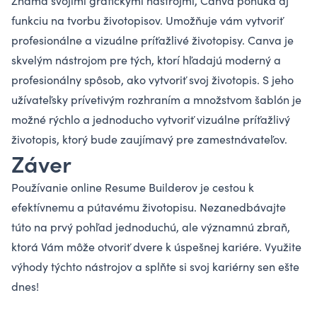
Známa svojimi grafickými nástrojmi,
Canva
ponúka aj
funkciu na tvorbu životopisov. Umožňuje vám vytvoriť
profesionálne a vizuálne príťažlivé životopisy. Canva je
skvelým nástrojom pre tých, ktorí hľadajú moderný a
profesionálny spôsob, ako vytvoriť svoj životopis. S jeho
užívateľsky prívetivým rozhraním a množstvom šablón je
možné rýchlo a jednoducho vytvoriť vizuálne príťažlivý
životopis, ktorý bude zaujímavý pre zamestnávateľov.
Záver
Používanie online Resume Builderov je cestou k
efektívnemu a pútavému životopisu. Nezanedbávajte
túto na prvý pohľad jednoduchú, ale významnú zbraň,
ktorá Vám môže otvoriť dvere k úspešnej kariére. Využite
výhody týchto nástrojov a splňte si svoj kariérny sen ešte
dnes!