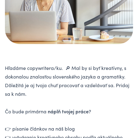
Hľadáme copywritera/ku. 🔎 Mal by si byť kreatívny, s
dokonalou znalosťou slovenského jazyka a gramatiky.
Dôležitá je aj tvoja chuť pracovať a vzdelávať sa. Pridaj
sa k nám.
náplň tvojej práce
Čo bude primárna
?
👉 písanie článkov na náš blog
👉 vytváranie kreatívneho obsahu podľa aktuálneho