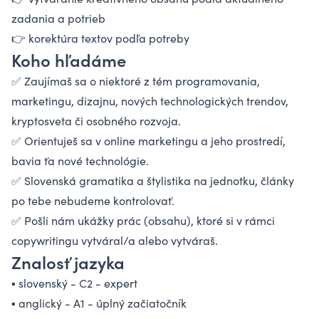
zadania a potrieb
👉 korektúra textov podľa potreby
Koho hľadáme
✅ Zaujímaš sa o niektoré z tém programovania,
marketingu, dizajnu, nových technologických trendov,
kryptosveta či osobného rozvoja.
✅ Orientuješ sa v online marketingu a jeho prostredí,
bavia ťa nové technológie.
✅ Slovenská gramatika a štylistika na jednotku, články
po tebe nebudeme kontrolovať.
✅ Pošli nám ukážky prác (obsahu), ktoré si v rámci
copywritingu vytváral/a alebo vytváraš.
Znalosť jazyka
▪ slovenský - C2 - expert
▪ anglický - A1 - úplný začiatočník