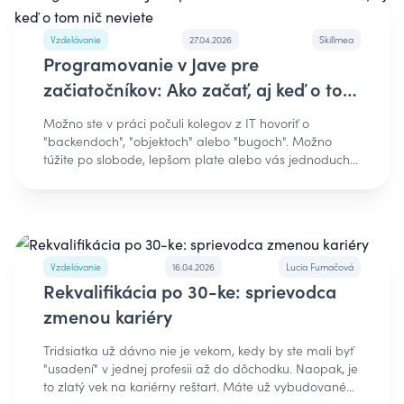
Vzdelávanie
27.04.2026
Skillmea
Programovanie v Jave pre
začiatočníkov: Ako začať, aj keď o tom
nič neviete
Možno ste v práci počuli kolegov z IT hovoriť o
"backendoch", "objektoch" alebo "bugoch". Možno
túžite po slobode, lepšom plate alebo vás jednoducho
baví riešiť logické hádanky. Nech je váš dôvod
akýkoľvek, programovanie v Jave je jednou z
najistejších ciest, ako sa v roku 2026 dostať do sveta
technológií. Java nie je len trend - je to základný pilier
moderného softvéru, ktorý v roku 2026 poháňa milióny
zariadení po celom svete. V tomto článku zabudneme
Vzdelávanie
16.04.2026
Lucia Fumačová
na zložité definície. Vysvetlíme si po lopate, čo to tá
Rekvalifikácia po 30-ke: sprievodca
Java vlastne je, ako funguje a prečo je to skvelý prvý
zmenou kariéry
krok pre človeka, ktorý doteraz v počítači ovládal
maximálne Excel a prehliadač. Prezradíme tiež, prečo
Tridsiatka už dávno nie je vekom, kedy by ste mali byť
začať práve s Javou, ako vyzerá proces učenia od nuly
"usadení" v jednej profesii až do dôchodku. Naopak, je
a prečo je po Java programátoroch na slovenskom
to zlatý vek na kariérny reštart. Máte už vybudované
trhu stále obrovský dopyt. 1. Čo je to vlastne