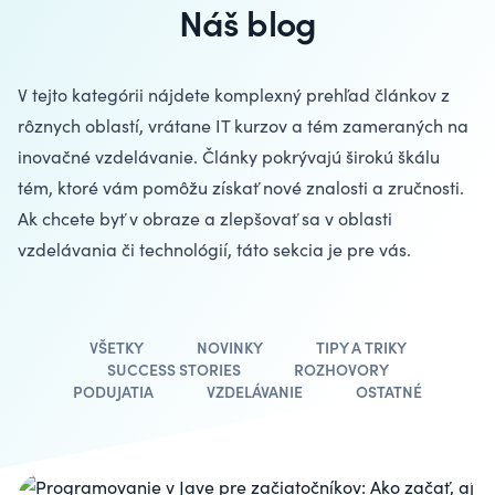
Náš blog
V tejto kategórii nájdete komplexný prehľad článkov z
rôznych oblastí, vrátane
IT kurzov
a tém zameraných na
inovačné vzdelávanie
. Články pokrývajú širokú škálu
tém, ktoré vám pomôžu získať nové znalosti a zručnosti.
Ak chcete byť v obraze a zlepšovať sa v oblasti
vzdelávania či technológií, táto sekcia je pre vás.
VŠETKY
NOVINKY
TIPY A TRIKY
SUCCESS STORIES
ROZHOVORY
PODUJATIA
VZDELÁVANIE
OSTATNÉ