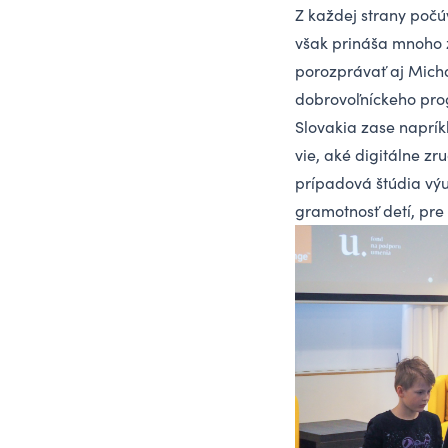
Z každej strany počú
však prináša mnoho z
porozprávať aj Micha
dobrovoľníckeho pro
Slovakia zase napríkl
vie, aké digitálne zr
prípadová štúdia výu
gramotnosť detí, pre