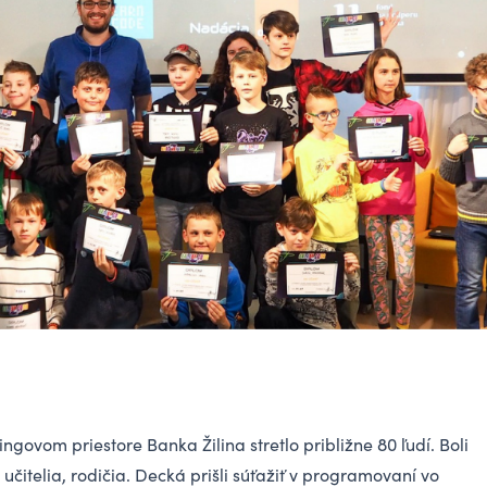
ngovom priestore Banka Žilina stretlo približne 80 ľudí. Boli
 učitelia, rodičia. Decká prišli súťažiť v programovaní vo