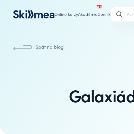
NEW
Online kurzy
Akadémie
Cenník
Späť na blog
Galaxiád