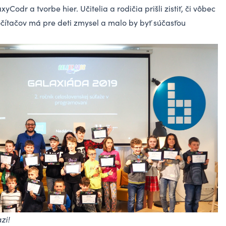
Codr a tvorbe hier. Učitelia a rodičia prišli zistiť, či vôbec
počítačov má pre deti zmysel a malo by byť súčasťou
zi!