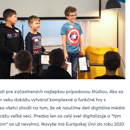
boli pre zúčastnených najlepšou prípadovou štúdiou. Ako sa
m veku dokážu vytvárať komplexné a funkčné hry s
sa všetci zhodli na tom, že ak naučíme deti digitálne médiá
ážu veľké veci. Predsa len sa celý svet digitalizuje a "tým
om" sa už nevyhnú. Navyše má Európskej Únii do roku 2020