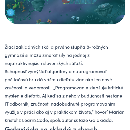
Žiaci základných škôl a prvého stupňa 8-ročných
gymnázií si môžu zmerať sily na jednej z
najatraktívnejších slovenských súťaží.
Schopnosť vymýšľať algoritmy a naprogramovať
počítačovú hru dá vášmu dieťaťu viac ako len nové
zručnosti a vedomosti. ,,Programovanie zlepšuje kritické
myslenie dieťaťa. Aj keď sa z neho v budúcnosti nestane
IT odborník, zručnosti nadobudnuté programovaním
využije v práci ako aj v praktickom živote,“ hovorí Marián
Kristeľ z Learn2Code, spoluautor súťaže Galaxiáda.
Galaxiáda sa skladá z dvoch