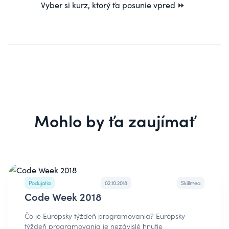
Vyber si
kurz
, ktorý ťa posunie vpred ⏩
Mohlo by ťa zaujímať
Podujatia
02.10.2018
Skillmea
Code Week 2018
Čo je Európsky týždeň programovania? Európsky
týždeň programovania je nezávislé hnutie