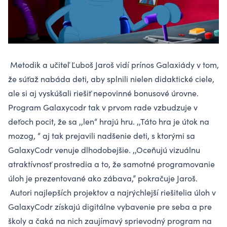
Metodik a učiteľ Ľuboš Jaroš vidí prínos Galaxiády v tom,
že súťaž nabáda deti, aby splnili nielen didaktické ciele,
ale si aj vyskúšali riešiť nepovinné bonusové úrovne.
Program Galaxycodr tak v prvom rade vzbudzuje v
deťoch pocit, že sa ,,len“ hrajú hru. ,,Táto hra je útok na
mozog, “ aj tak prejavili nadšenie deti, s ktorými sa
GalaxyCodr venuje dlhodobejšie. ,,Oceňujú vizuálnu
atraktívnosť prostredia a to, že samotné programovanie
úloh je prezentované ako zábava,” pokračuje Jaroš.
Autori najlepších projektov a najrýchlejší riešitelia úloh v
GalaxyCodr získajú digitálne vybavenie pre seba a pre
školy a čaká na nich zaujímavý sprievodný program na