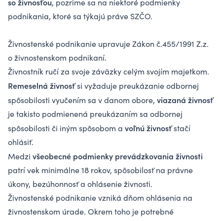
so živnosťou
, pozrime sa na niektoré podmienky
podnikania, ktoré sa týkajú práve SZČO.
Živnostenské podnikanie upravuje Zákon č.455/1991 Z.z.
o živnostenskom podnikaní.
Živnostník ručí za svoje záväzky celým svojím majetkom.
Remeselná živnosť
si vyžaduje preukázanie odbornej
viazaná živnosť
spôsobilosti vyučením sa v danom obore,
je takisto podmienená preukázaním sa odbornej
voľnú živnosť
spôsobilosti či iným spôsobom a
stačí
ohlásiť.
všeobecné podmienky prevádzkovania živnosti
Medzi
patrí vek minimálne 18 rokov, spôsobilosť na právne
úkony, bezúhonnosť a ohlásenie živnosti.
Živnostenské podnikanie vzniká dňom ohlásenia na
živnostenskom úrade. Okrem toho je potrebné