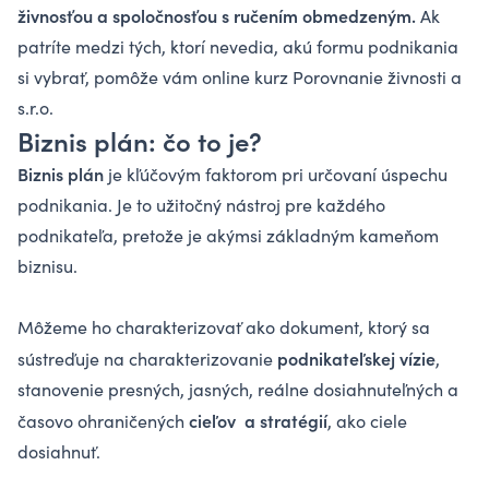
živnosťou a spoločnosťou s ručením obmedzeným.
Ak
patríte medzi tých, ktorí nevedia, akú formu podnikania
si vybrať, pomôže vám online kurz
Porovnanie živnosti a
s.r.o.
Biznis plán: čo to je?
Biznis plán
je kľúčovým faktorom pri určovaní úspechu
podnikania. Je to užitočný nástroj pre každého
podnikateľa, pretože je akýmsi základným kameňom
biznisu.
Môžeme ho charakterizovať ako dokument, ktorý sa
podnikateľskej vízie
sústreďuje na charakterizovanie
,
stanovenie presných, jasných, reálne dosiahnuteľných a
cieľov a stratégií
časovo ohraničených
, ako ciele
dosiahnuť.