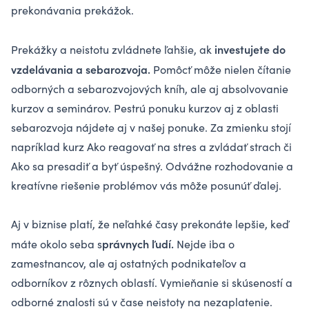
prekonávania prekážok.
investujete do
Prekážky a neistotu zvládnete ľahšie, ak
vzdelávania a sebarozvoja.
Pomôcť môže nielen čítanie
odborných a sebarozvojových kníh, ale aj absolvovanie
kurzov a seminárov. Pestrú ponuku
kurzov aj z oblasti
sebarozvoja
nájdete aj v našej ponuke. Za zmienku stojí
napríklad kurz
Ako reagovať na stres a zvládať strach
či
Ako sa
presadiť a byť úspešný
. Odvážne rozhodovanie a
kreatívne riešenie problémov vás môže posunúť ďalej.
Aj v biznise platí, že neľahké časy prekonáte lepšie, keď
právnych ľudí.
máte okolo seba s
Nejde iba o
zamestnancov, ale aj ostatných podnikateľov a
odborníkov z rôznych oblastí. Vymieňanie si skúseností a
odborné znalosti sú v čase neistoty na nezaplatenie.