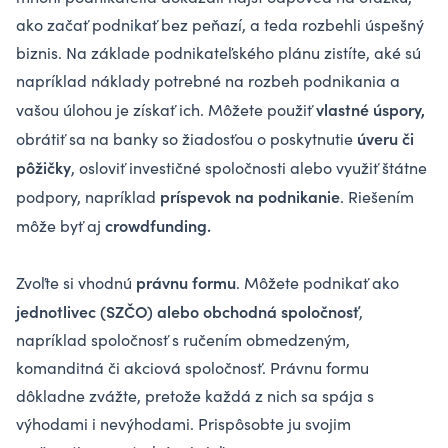
ako začať podnikať bez peňazí, a teda rozbehli úspešný
biznis. Na základe podnikateľského plánu zistíte, aké sú
napríklad náklady potrebné na rozbeh podnikania a
vlastné úspory,
vašou úlohou je získať ich. Môžete použiť
úveru či
obrátiť sa na banky so žiadosťou o poskytnutie
pôžičky
, osloviť investičné spoločnosti alebo využiť štátne
príspevok na podnikanie
podpory, napríklad
. Riešením
crowdfunding.
môže byť aj
právnu formu
Zvoľte si vhodnú
. Môžete podnikať ako
jednotlivec (SZČO) alebo obchodná spoločnosť
,
napríklad spoločnosť s ručením obmedzeným,
komanditná či akciová spoločnosť. Právnu formu
dôkladne zvážte, pretože každá z nich sa spája s
výhodami i nevýhodami. Prispôsobte ju svojim