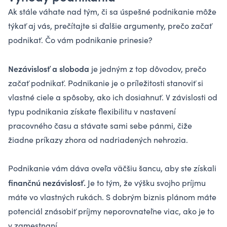
Ak stále váhate nad tým, či sa úspešné podnikanie môže
týkať aj vás, prečítajte si ďalšie argumenty, prečo začať
podnikať. Čo vám podnikanie prinesie?
Nezávislosť a sloboda
je jedným z top dôvodov, prečo
začať podnikať. Podnikanie je o príležitosti stanoviť si
vlastné ciele a spôsoby, ako ich dosiahnuť. V závislosti od
typu podnikania získate flexibilitu v nastavení
pracovného času a stávate sami sebe pánmi, čiže
žiadne príkazy zhora od nadriadených nehrozia.
Podnikanie vám dáva oveľa väčšiu šancu, aby ste získali
finančnú nezávislosť.
Je to tým, že výšku svojho príjmu
máte vo vlastných rukách. S dobrým biznis plánom máte
potenciál znásobiť príjmy neporovnateľne viac, ako je to
v zamestnaní.