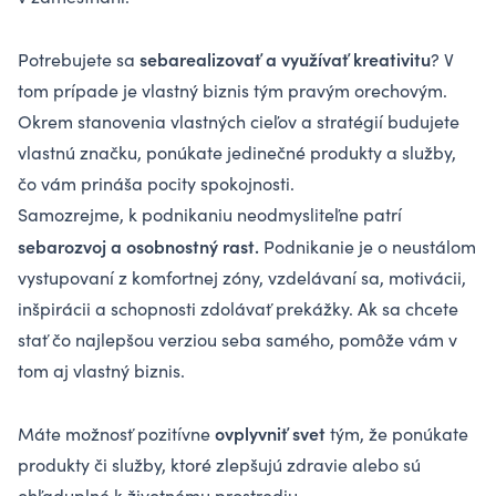
sebarealizovať a využívať kreativitu
Potrebujete sa
? V
tom prípade je vlastný biznis tým pravým orechovým.
Okrem stanovenia vlastných cieľov a stratégií budujete
vlastnú značku, ponúkate jedinečné produkty a služby,
čo vám prináša pocity spokojnosti.
Samozrejme, k podnikaniu neodmysliteľne patrí
sebarozvoj a osobnostný rast.
Podnikanie je o neustálom
vystupovaní z komfortnej zóny, vzdelávaní sa, motivácii,
inšpirácii a schopnosti zdolávať prekážky. Ak sa chcete
stať čo najlepšou verziou seba samého, pomôže vám v
tom aj vlastný biznis.
ovplyvniť svet
Máte možnosť pozitívne
tým, že ponúkate
produkty či služby, ktoré zlepšujú zdravie alebo sú
ohľaduplné k životnému prostrediu.