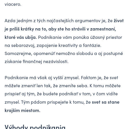
viacero.
život
Azda jedným z tých najčastejších argumentov je, že
je príliš krátky na to, aby ste ho strávili v zamestnaní,
ktoré vás ubíja.
Podnikanie vám ponúka úžasný priestor
na sebarozvoj, zapojenie kreativity a fantázie.
Samozrejme, opomenúť nemožno slobodu a aj postupné
získanie finančnej nezávislosti.
Podnikanie má však aj vyšší zmysel. Faktom je, že svet
môžete zmeniť len tak, že zmeníte seba. K tomu môžete
prispieť aj tým, že budete podnikať v tom, v čom vidíte
svet sa stane
zmysel. Tým pádom prispejete k tomu, že
krajším miestom.
Výhody podnikania