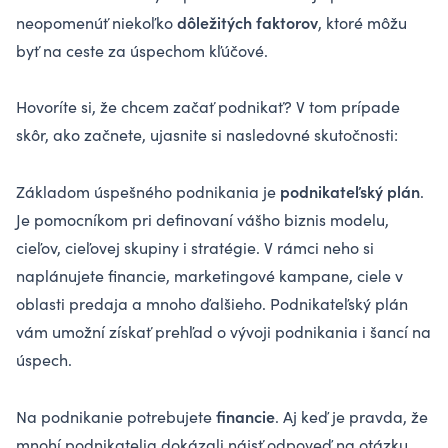
dôležitých faktorov
neopomenúť niekoľko
, ktoré môžu
byť na ceste za úspechom kľúčové.
Hovoríte si, že chcem začať podnikať? V tom prípade
skôr, ako začnete, ujasnite si nasledovné skutočnosti:
podnikateľský plán
Základom úspešného podnikania je
.
Je pomocníkom pri definovaní vášho biznis modelu,
cieľov, cieľovej skupiny i stratégie. V rámci neho si
naplánujete financie, marketingové kampane, ciele v
oblasti predaja a mnoho ďalšieho. Podnikateľský plán
vám umožní získať prehľad o vývoji podnikania i šancí na
úspech.
financie
Na podnikanie potrebujete
. Aj keď je pravda, že
mnohí podnikatelia dokázali nájsť odpoveď na otázku,