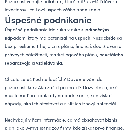
Pozornosť venujte prílohám, ktoré môžu zvýšiť dôveru
investorov i celkový úspech vášho podnikania.
Úspešné podnikanie
s jedinečným
Úspešné podnikanie ide ruka v ruke
nápadom
, ktorý má potenciál na úspech. Nezaobíde sa
bez prieskumu trhu, biznis plánu, financií, dodržiavania
neustáleho
právnych náležitostí, marketingového plánu,
sebarozvoja a vzdelávania.
Chcete sa učiť od najlepších? Dávame vám do
pozornosti kurz
Ako začať podnikať
? Dozviete sa, aké
musíte mať predpoklady na podnikanie, kde získať
nápady, ako ich otestovať a zistiť ich trhový potenciál.
Nechýbajú v ňom informácie, čo má obsahovať biznis
plán, ako vymyslieť názov firmy, kde získať prvé financie,