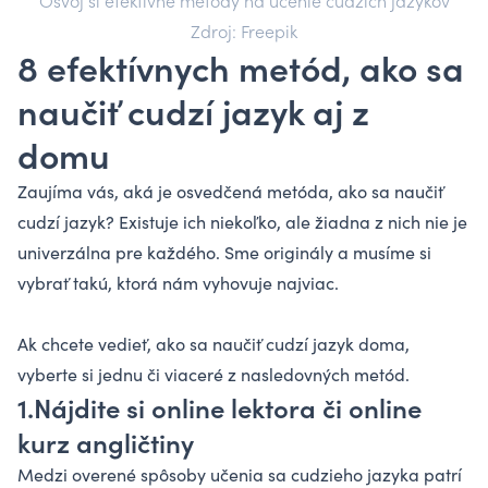
Osvoj si efektívne metódy na učenie cudzích jazykov
Zdroj: Freepik
8 efektívnych metód, ako sa
naučiť cudzí jazyk aj z
domu
Zaujíma vás, aká je osvedčená metóda, ako sa naučiť
cudzí jazyk? Existuje ich niekoľko, ale žiadna z nich nie je
univerzálna pre každého. Sme originály a musíme si
vybrať takú, ktorá nám vyhovuje najviac.
Ak chcete vedieť, ako sa naučiť cudzí jazyk doma,
vyberte si jednu či viaceré z nasledovných metód.
1.Nájdite si online lektora či online
kurz angličtiny
Medzi overené spôsoby učenia sa cudzieho jazyka patrí