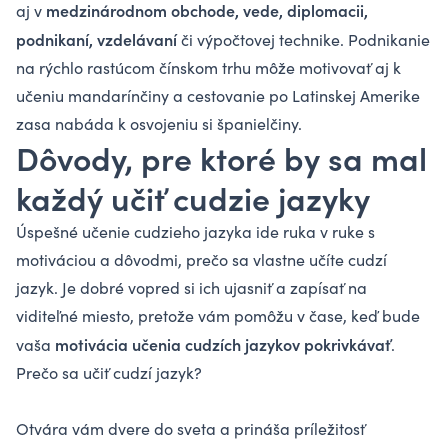
medzinárodnom obchode, vede, diplomacii,
aj v
podnikaní, vzdelávaní
či výpočtovej technike. Podnikanie
na rýchlo rastúcom čínskom trhu môže motivovať aj k
učeniu mandarínčiny a cestovanie po Latinskej Amerike
zasa nabáda k osvojeniu si španielčiny.
Dôvody, pre ktoré by sa mal
každý učiť cudzie jazyky
Úspešné učenie cudzieho jazyka ide ruka v ruke s
motiváciou a dôvodmi, prečo sa vlastne učíte cudzí
jazyk. Je dobré vopred si ich ujasniť a zapísať na
viditeľné miesto, pretože vám pomôžu v čase, keď bude
motivácia učenia cudzích jazykov pokrivkávať
vaša
.
Prečo sa učiť cudzí jazyk?
Otvára vám dvere do sveta a prináša príležitosť