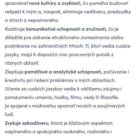
nové kultúry a zvyklosti
spoznávať
, čo pomáha budovať
rešpekt k iným a, naopak, eliminuje nedôveru, predsudky
a strach z nepoznaného.
komunikačné schopnosti a zručnosti
Rozširuje
, čo je
dôležité pre získanie atraktívneho zamestnania alebo
podnikanie na zahraničných trhoch. Tí, ktorí vedia cudzie
jazyky, majú k dispozícii viac pracovných ponúk z
rôznych oblastí.
pamäťové a analytické schopnosti,
Zlepšuje
počúvanie i
kreativitu pri riešení problémov v iných oblastiach.
Učenie sa cudzích jazykov vedie k väčšiemu záujmu i
porozumeniu umenia, hudby, filmu, vedy či filozofie.
Je spojené s možnosťou spoznať nových a zaujímavých
ľudí.
Zvyšuje sebadôveru
, ktorá je kľúčovým aspektom
naplneného a spokojného osobného, rodinného i