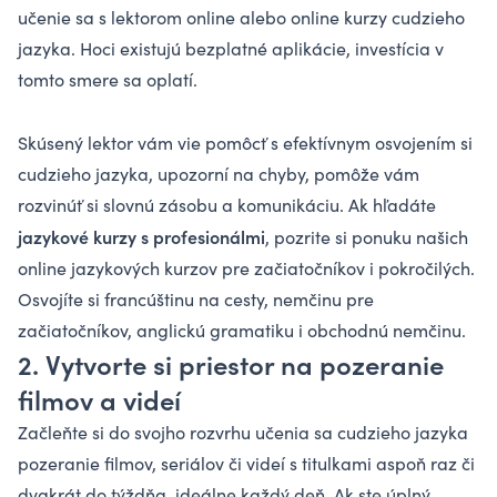
učenie sa s lektorom online alebo online kurzy cudzieho
jazyka. Hoci existujú bezplatné aplikácie, investícia v
tomto smere sa oplatí.
Skúsený lektor vám vie pomôcť
s efektívnym osvojením si
cudzieho jazyka, upozorní na chyby, pomôže vám
rozvinúť si slovnú zásobu a komunikáciu. Ak hľadáte
jazykové kurzy s profesionálmi
, pozrite si ponuku našich
online jazykových kurzov
pre začiatočníkov i pokročilých.
Osvojíte si francúštinu na cesty, nemčinu pre
začiatočníkov, anglickú gramatiku i obchodnú nemčinu.
2. Vytvorte si priestor na pozeranie
filmov a videí
Začleňte si do svojho rozvrhu učenia sa cudzieho jazyka
pozeranie filmov, seriálov či videí s titulkami aspoň raz či
dvakrát do týždňa, ideálne každý deň. Ak ste úplný