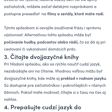
začiatočník, môžete začať detskými rozprávkami a
filmy a seriály, ktoré máte radi.
postupne presedlať na
Týmto spôsobom si osvojíte zaužívané frázy i správnu
výslovnosť. Alternatívou tohto spôsobu môže byť
počúvanie hudby, podcastov alebo rádií,
čo sa dá aj pri
cestovaní či vykonávaní domácich prác.
3. Čítajte dvojjazyčné knihy
Pri hľadaní spôsobu, ako sa rýchlo naučiť cudzí jazyk,
nezabúdajte ani na čítanie. Vhodnou voľbou môžu byť
preklad v rodnom jazyku
dvojjazyčné knihy, kde máte aj
.
Sú dostupné pre začiatočníkov i pokročilejších v rôznych
žánroch. Pokiaľ máte možnosť, čítajte si z času na čas aj
nahlas.
4. Prepašujte cudzí jazyk do