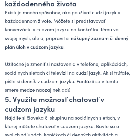
každodenného života
Existuje mnoho spôsobov, ako používať cudzí jazyk v
každodennom živote. Môžete si predstavovať
konverzáciu v cudzom jazyku na konkrétnu tému vo
nákupný zoznam či denný
svojej mysli, ale aj pripraviť si
plán úloh v cudzom jazyku
.
Užitočné je zmeniť si nastavenia v telefóne, aplikáciách,
.
sociálnych sieťach či televízii na cudzí jazyk
Ak si trúfate,
píšte si denník v cudzom jazyku. Fantázii sa v tomto
smere medze naozaj nekladú.
5. Využite možnosť chatovať v
cudzom jazyku
Nájdite si človeka či skupinu na sociálnych sieťach, v
ktorej môžete chatovať v cudzom jazyku. Bavte sa o
svojich záľubách, koníčkoch či denných aktivitách a