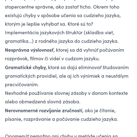
stopercentne správne, ako zostať ticho. Okrem toho
existujú chyby v spôsobe učenia sa cudzieho jazyka,
ktorým je lepšie vyhýbať sa. Ktoré sú to?
Implementácia jazykových štruktúr (skladba viet,
gramatika…) z rodného jazyka do cudzieho jazyka.
Nesprávna výslovnosť
, ktorej sa dá vyhnúť počúvaním
rozprávok, filmov či videí v cudzom jazyku.
Gramatické chyby,
ktoré sa dajú eliminovať študovaním
gramatických pravidiel, ale aj ich výnimiek a neustálym
precvičovaním.
Nevhodné používanie slovnej zásoby v danom kontexte
alebo obmedzená slovná zásoba.
Nerovnomerné rozvíjanie zručností
, ako je čítanie,
písanie, rozprávanie a počúvanie cudzieho jazyka.
Opomenúť nemožno ani chyby v metóde učenia sa