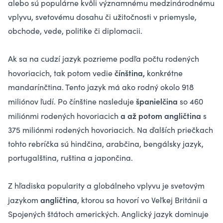
alebo sú populárne kvôli významnému medzinárodnému
vplyvu, svetovému dosahu či užitočnosti v priemysle,
obchode, vede, politike či diplomacii.
Ak sa na cudzí jazyk pozrieme podľa počtu rodených
čínština,
hovoriacich, tak potom vedie
konkrétne
mandarínčtina. Tento jazyk má ako rodný okolo 918
španielčina
miliónov ľudí. Po čínštine nasleduje
so 460
a až potom angličtina
miliónmi rodených hovoriacich
s
375 miliónmi rodených hovoriacich. Na ďalších priečkach
tohto rebríčka sú hindčina, arabčina, bengálsky jazyk,
portugalština, ruština a japončina.
Z hľadiska popularity a globálneho vplyvu je svetovým
angličtina
jazykom
, ktorou sa hovorí vo Veľkej Británii a
Spojených štátoch amerických. Anglický jazyk dominuje