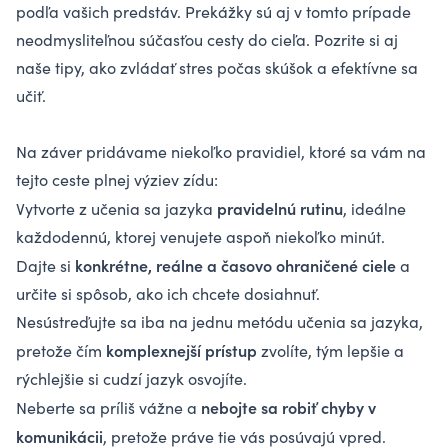
podľa vašich predstáv. Prekážky sú aj v tomto prípade
neodmysliteľnou súčasťou cesty do cieľa. Pozrite si aj
naše tipy, ako zvládať stres počas skúšok
a efektívne sa
učiť.
Na záver pridávame niekoľko pravidiel, ktoré sa vám na
tejto ceste plnej výziev zídu:
pravidelnú rutinu
Vytvorte z učenia sa jazyka
, ideálne
každodennú, ktorej venujete aspoň niekoľko minút.
konkrétne, reálne a časovo ohraničené ciele
Dajte si
a
určite si spôsob, ako ich chcete dosiahnuť.
Nesústreďujte sa iba na jednu metódu učenia sa jazyka,
komplexnejší prístup
pretože čím
zvolíte, tým lepšie a
rýchlejšie si cudzí jazyk osvojíte.
nebojte sa robiť chyby v
Neberte sa príliš vážne a
komunikácii
, pretože práve tie vás posúvajú vpred.