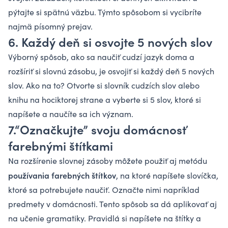
pýtajte si spätnú väzbu. Týmto spôsobom si vycibríte
najmä písomný prejav.
6. Každý deň si osvojte 5 nových slov
Výborný spôsob, ako sa naučiť cudzí jazyk doma a
rozšíriť si slovnú zásobu, je osvojiť si každý deň 5 nových
slov. Ako na to? Otvorte si slovník cudzích slov alebo
knihu na hociktorej strane a vyberte si 5 slov, ktoré si
napíšete a naučíte sa ich význam.
7.“Označkujte” svoju domácnosť
farebnými štítkami
Na rozšírenie slovnej zásoby môžete použiť aj metódu
používania farebných štítkov
, na ktoré napíšete slovíčka,
ktoré sa potrebujete naučiť. Označte nimi napríklad
predmety v domácnosti. Tento spôsob sa dá aplikovať aj
na učenie gramatiky. Pravidlá si napíšete na štítky a