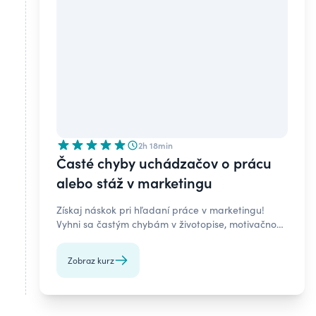
2h 18min
Časté chyby uchádzačov o prácu
alebo stáž v marketingu
Získaj náskok pri hľadaní práce v marketingu!
Vyhni sa častým chybám v životopise, motivačnom
liste a na pohovore, zvýš svoje šance na úspech a
lepší plat.
Zobraz kurz