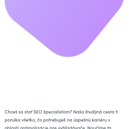
Chceš sa stať SEO špecialistom? Naša študijná cesta ti
ponúka všetko, čo potrebuješ na úspešnú kariéru v
oblasti optimalizácie pre vyhľadávače. Naučíme ťa