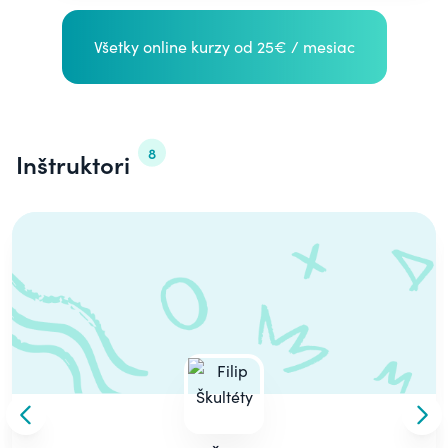
Všetky online kurzy od 25€ / mesiac
8
Inštruktori
Carousel
Skip to previous slide
Skip