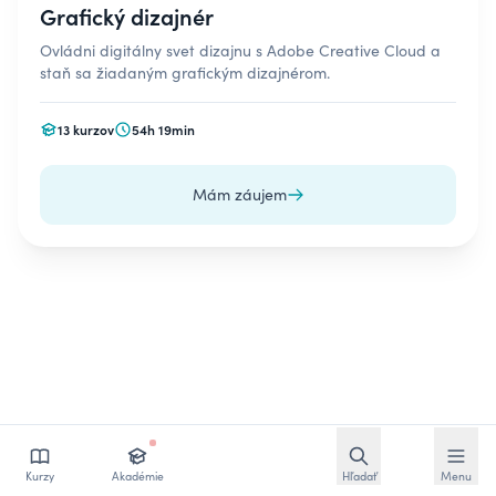
Grafický dizajnér
Ovládni digitálny svet dizajnu s Adobe Creative Cloud a
staň sa žiadaným grafickým dizajnérom.
13 kurzov
54h 19min
Mám záujem
Otvoriť vyhľadávan
Otvoriť
Kurzy
Akadémie
Hľadať
Menu