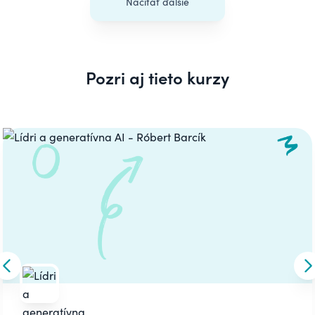
Načítať ďalšie
Pozri aj tieto kurzy
Carousel
Skip to previous slide
S