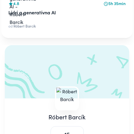
4.8
5h 35min
Lídri a generatívna AI
od
Róbert Barcík
Róbert Barcík