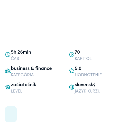
5h 26min
70
ČAS
KAPITOL
business & finance
5.0
KATEGÓRIA
HODNOTENIE
začiatočník
slovenský
LEVEL
JAZYK KURZU