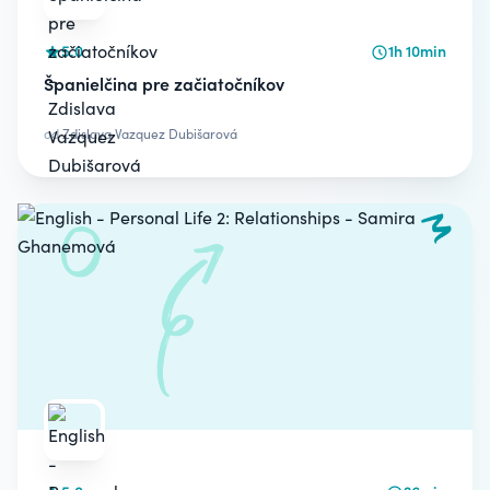
5.0
1h 10min
Španielčina pre začiatočníkov
od
Zdislava Vazquez Dubišarová