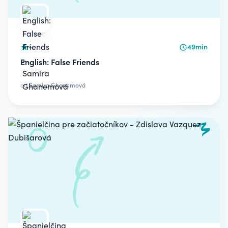
-
49min
English: False Friends
od
Samira Ghanemová