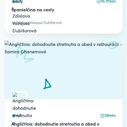
5.0
1h 17min
Španielčina na cesty
od
Zdislava Vazquez Dubišarová
4.5
29min
Angličtina: dohodnutie stretnutia a obed v