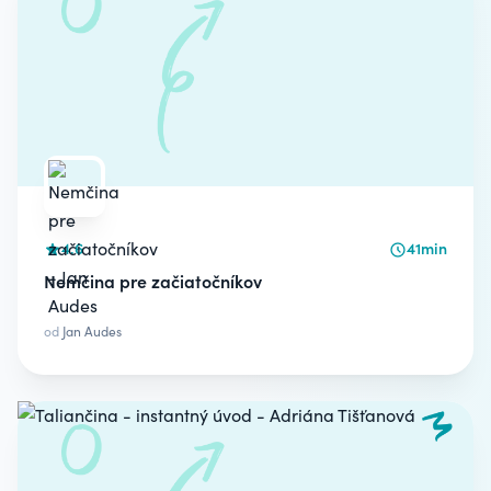
4.6
41min
Nemčina pre začiatočníkov
od
Jan Audes