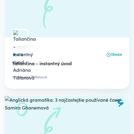
4.4
15min
Taliančina - instantný úvod
od
Adriána Tišťanová