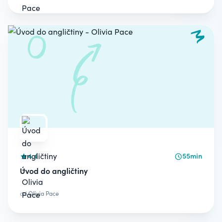
4.4
55min
Úvod do angličtiny
od
Olivia Pace