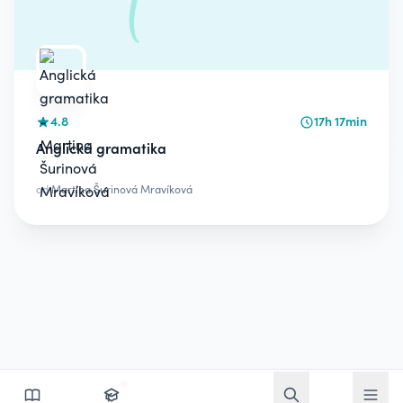
4.8
17h 17min
Anglická gramatika
od
Martina Šurinová Mravíková
Otvoriť vyhľadávan
Otvoriť