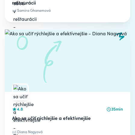
reštaurácii
od
Samira Ghanemová
4.8
35min
Ako sa učiť rýchlejšie a efektívnejšie
od
Diana Nagyová