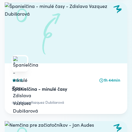
5.0
1h 44min
Španielčina - minulé časy
od
Zdislava Vazquez Dubišarová