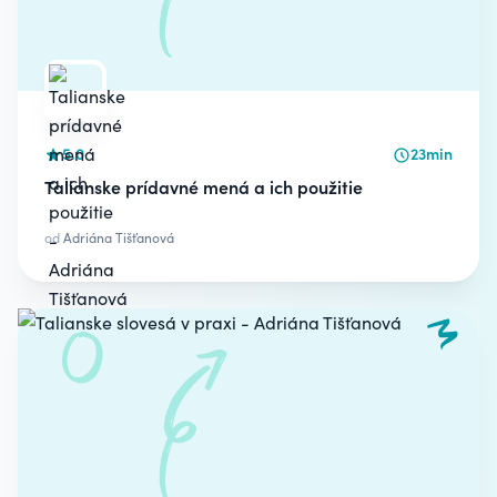
5.0
23min
Talianske prídavné mená a ich použitie
od
Adriána Tišťanová