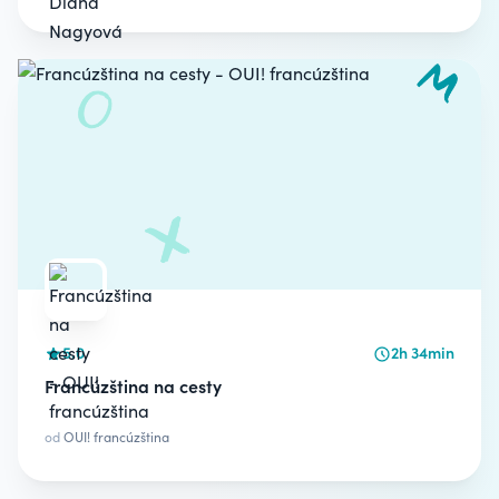
5.0
2h 34min
Francúzština na cesty
od
OUI! francúzština