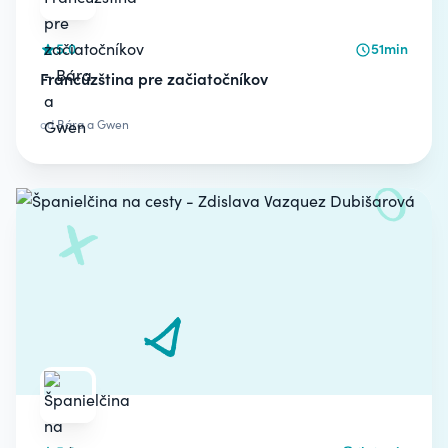
5.0
51min
Francúzština pre začiatočníkov
od
Bára a Gwen