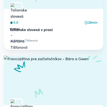
5.0
26min
Talianske slovesá v praxi
od
Adriána Tišťanová