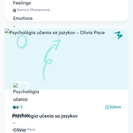
od
Samira Ghanemová
4.3
52min
Psychológia učenia sa jazykov
od
Olivia Pace