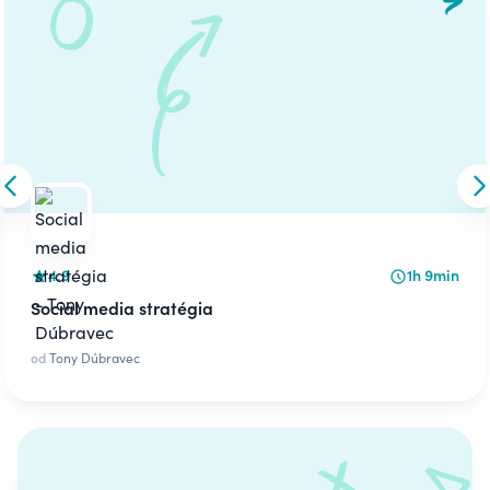
Skip to previous slide
S
4.9
1h 9min
Social media stratégia
od
Tony Dúbravec