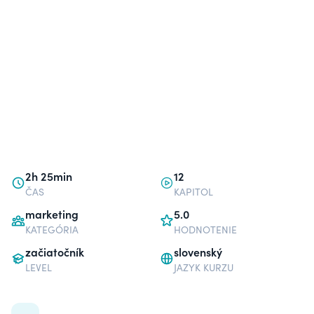
2h 25min
12
ČAS
KAPITOL
marketing
5.0
KATEGÓRIA
HODNOTENIE
začiatočník
slovenský
LEVEL
JAZYK KURZU