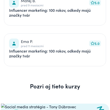
Matěj B.
5.0
pred 9 mesiacmi
Influencer marketing: 100 rokov, odkedy majú
značky tvár
Ema P.
5.0
pred 11 mesiacmi
Influencer marketing: 100 rokov, odkedy majú
značky tvár
Pozri aj tieto kurzy
Carousel