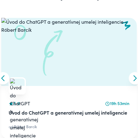
Carousel
Skip to previous slide
S
5.0
19h 53min
Úvod do ChatGPT a generatívnej umelej inteligencie
od
Róbert Barcík