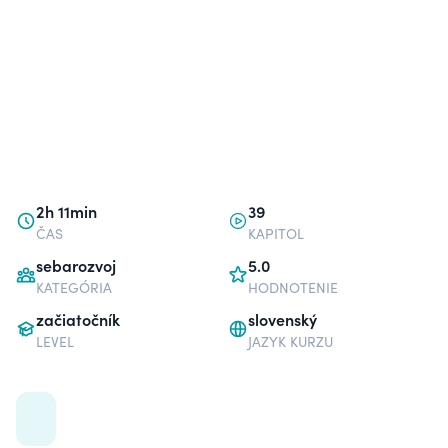
2h 11min
39
ČAS
KAPITOL
sebarozvoj
5.0
KATEGÓRIA
HODNOTENIE
začiatočník
slovenský
LEVEL
JAZYK KURZU