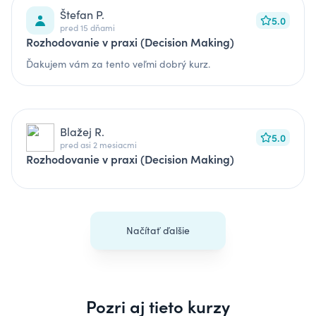
Štefan P.
5.0
pred 15 dňami
Rozhodovanie v praxi (Decision Making)
Ďakujem vám za tento veľmi dobrý kurz.
Blažej R.
5.0
pred asi 2 mesiacmi
Rozhodovanie v praxi (Decision Making)
Načítať ďalšie
Pozri aj tieto kurzy