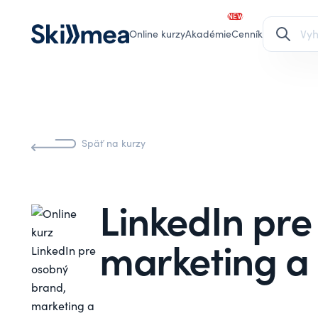
NEW
Online kurzy
Akadémie
Cenník
Späť na kurzy
LinkedIn pre
marketing a 