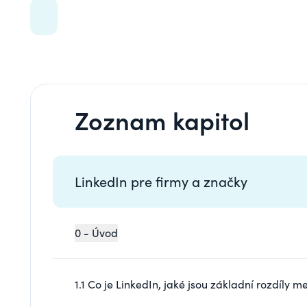
Zoznam kapitol
LinkedIn pre firmy a značky
0 - Úvod
1.1 Co je LinkedIn, jaké jsou základní rozdíly 
síť vůbec používat