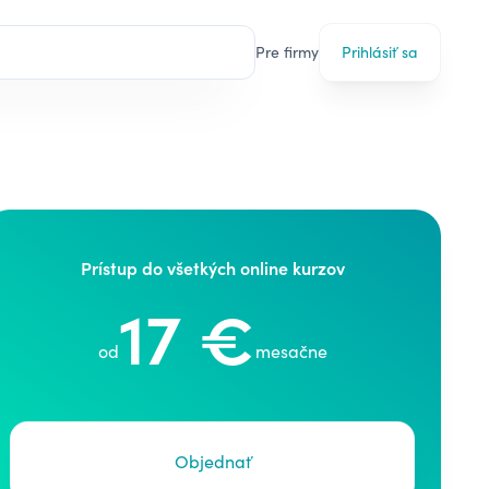
Pre firmy
Prihlásiť sa
Prístup do všetkých online kurzov
17 €
od
mesačne
Objednať