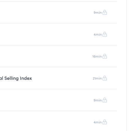
9min
4min
16min
al Selling Index
21min
9min
4min