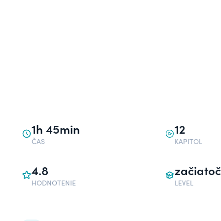
1h 45min
12
ČAS
KAPITOL
4.8
začiatoč
HODNOTENIE
LEVEL