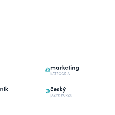
marketing
KATEGÓRIA
ník
český
JAZYK KURZU