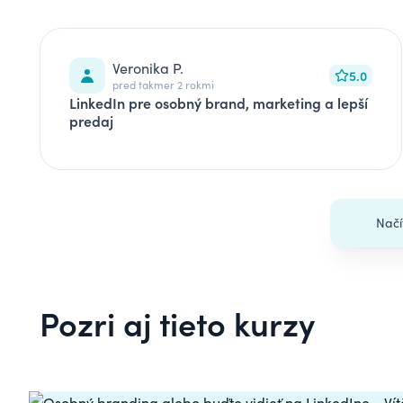
Veronika P.
5.0
pred takmer 2 rokmi
LinkedIn pre osobný brand, marketing a lepší
predaj
Načí
Pozri aj tieto kurzy
Carousel