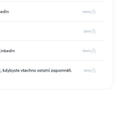
kedIn
14min
2min
LinkedIn
10min
t, kdybyste všechno ostatní zapomněli.
2min