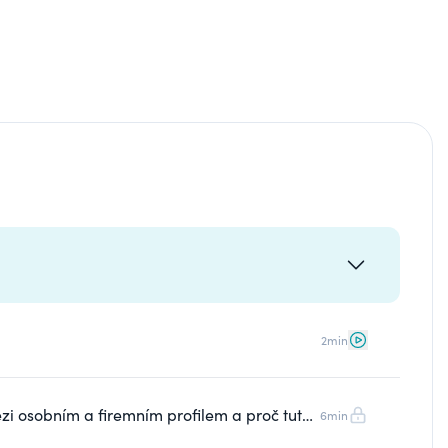
2min
mezi osobním a firemním profilem a proč tuto
6min