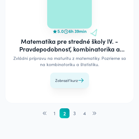
5.0
6h 39min
Matematika pre stredné školy IV. -
Pravdepodobnosť, kombinatorika a
štatistika
Zvládni prípravu na maturitu z matematiky. Pozrieme sa
na kombinatoriku a štatistiku.
Zobraziť kurz
1
2
3
4