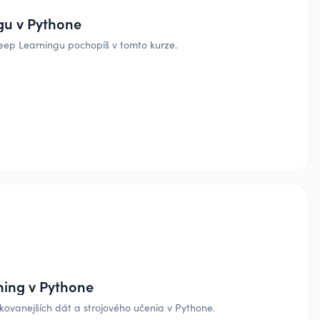
gu v Pythone
eep Learningu pochopíš v tomto kurze.
ning v Pythone
kovanejších dát a strojového učenia v Pythone.