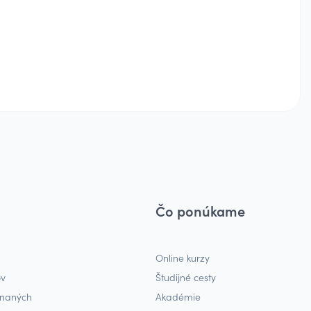
Čo ponúkame
Online kurzy
ov
Študijné cesty
tnaných
Akadémie