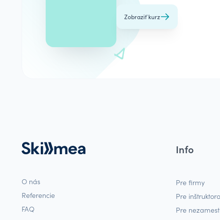
Zobraziť kurz
Info
O nás
Pre firmy
Referencie
Pre inštruktor
FAQ
Pre nezames