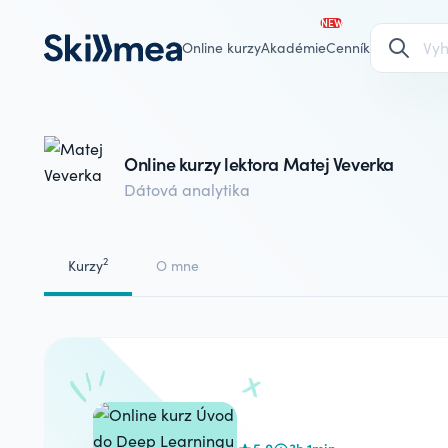
NEW
Online kurzy
Akadémie
Cenník
Online kurzy lektora Matej Veverka
Dátová analytika
2
Kurzy
O mne
5.0
3h 1min