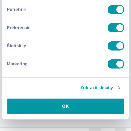
Výber
Potrebné
súhlasu
Preferencie
4.0
3h 18min
Ako využiť referencie v marketingu
Štatistiky
Nauč sa budovať dôveryhodnú značku cez referencie
zákazníkov i business partnerov.
Marketing
Zobraziť kurz
Zobraziť detaily
OK