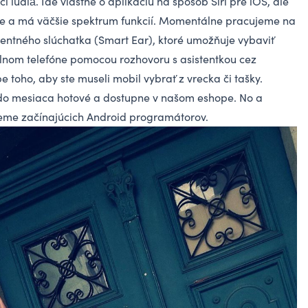
ci ľudiâ. Ide vlastne o aplikáciu na spôsob Siri pre iOS, ale
ine a má väčšie spektrum funkcií. Momentálne pracujeme na
gentného slúchatka (Smart Ear), ktoré umožňuje vybaviť
lnom telefóne pomocou rozhovoru s asistentkou cez
e toho, aby ste museli mobil vybrať z vrecka či tašky.
do mesiaca hotové a dostupne v našom eshope. No a
eme začínajúcich Android programátorov.