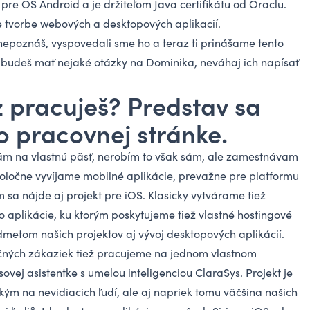
pre OS Android a je držiteľom Java certifikátu od Oraclu.
je tvorbe webových a desktopových aplikacií.
epoznáš, vyspovedali sme ho a teraz ti prinášame tento
ď budeš mať nejaké otázky na Dominika, neváhaj ich napísať
z pracuješ? Predstav sa
o pracovnej stránke.
 na vlastnú päsť, nerobím to však sám, ale zamestnávam
poločne vyvíjame mobilné aplikácie, prevažne pre platformu
 sa nájde aj projekt pre iOS. Klasicky vytvárame tiež
 aplikácie, ku ktorým poskytujeme tiež vlastné hostingové
dmetom našich projektov aj vývoj desktopových aplikácií.
ných zákaziek tiež pracujeme na jednom vlastnom
sovej asistentke s umelou inteligenciou ClaraSys. Projekt je
m na nevidiacich ľudí, ale aj napriek tomu väčšina našich