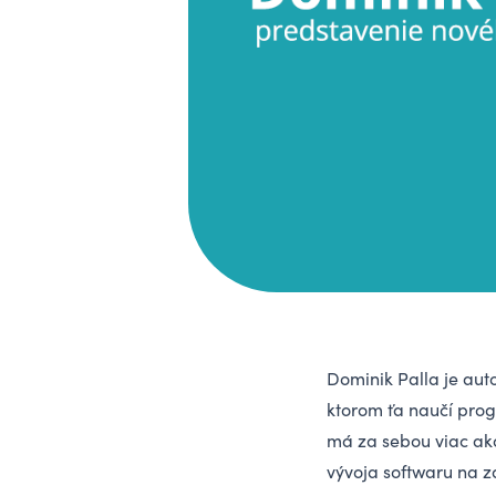
Dominik Palla
je aut
ktorom ťa naučí pro
má za sebou viac ako
vývoja softwaru na z