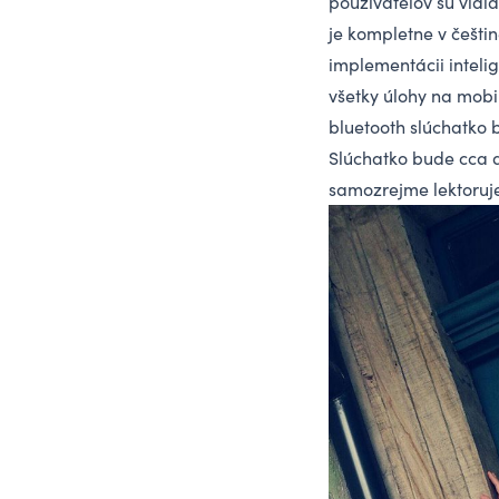
používateľov sú vidia
je kompletne v češt
implementácii inteli
všetky úlohy na mobi
bluetooth slúchatko b
Slúchatko bude cca 
samozrejme lektoruj