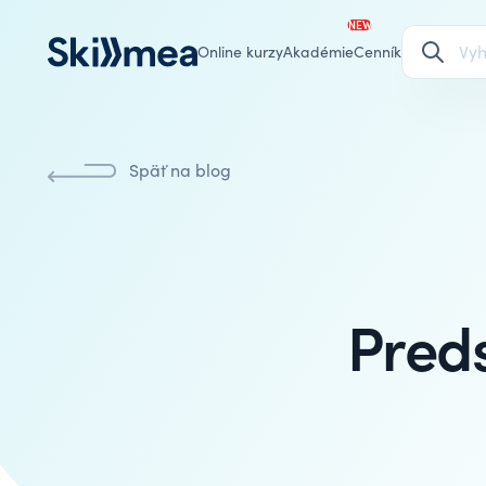
NEW
Online kurzy
Akadémie
Cenník
Späť na blog
Preds