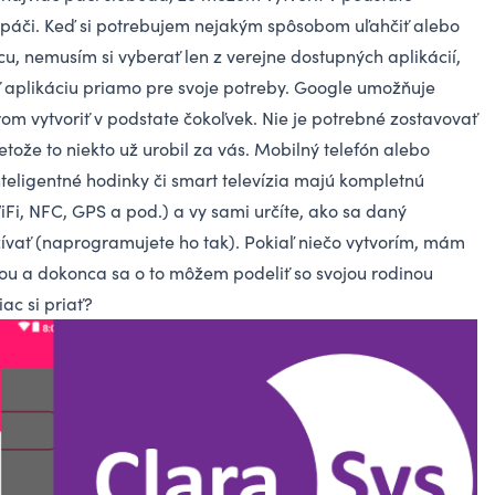
apáči. Keď si potrebujem nejakým spôsobom uľahčiť alebo
cu, nemusím si vyberať len z verejne dostupných aplikácií,
ť aplikáciu priamo pre svoje potreby. Google umožňuje
m vytvoriť v podstate čokoľvek. Nie je potrebné zostavovať
tože to niekto už urobil za vás. Mobilný telefón alebo
nteligentné hodinky či smart televízia majú kompletnú
iFi, NFC, GPS a pod.) a vy sami určíte, ako sa daný
vať (naprogramujete ho tak). Pokiaľ niečo vytvorím, mám
bou a dokonca sa o to môžem podeliť so svojou rodinou
iac si priať?