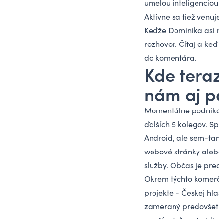
umelou inteligenciou 
Aktívne sa tiež venu
Keďže Dominika asi n
rozhovor. Čítaj a ke
do komentára.
Kde tera
nám aj p
Momentálne podnikám
ďalších 5 kolegov. S
Android, ale sem-tam
webové stránky alebo
služby. Občas je pre
Okrem týchto komerč
projekte - Českej hla
zameraný predovšetký