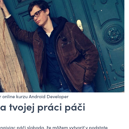
r online kurzu Android Developer
na tvojej práci páči
 najviac páči sloboda, že môžem vytvoriť v podstate