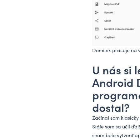
Dominik pracuje na 
U nás si 
Android D
programo
dostal?
Začínal som klasick
Stále som sa učil ďa
snom bolo vytvoriť ap