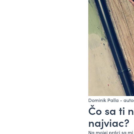
Dominik Palla - auto
Čo sa ti 
najviac?
Na mojej práci sa mi