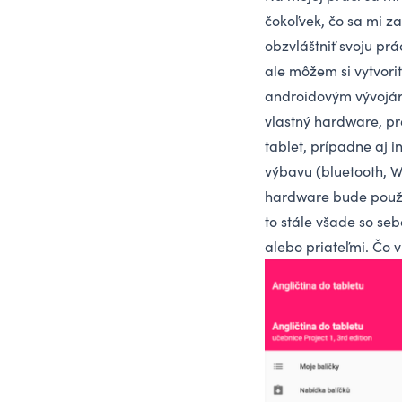
čokoľvek, čo sa mi z
obzvláštniť svoju prá
ale môžem si vytvori
androidovým vývojáro
vlastný hardware, pre
tablet, prípadne aj i
výbavu (bluetooth, W
hardware bude použí
to stále všade so se
alebo priateľmi. Čo v