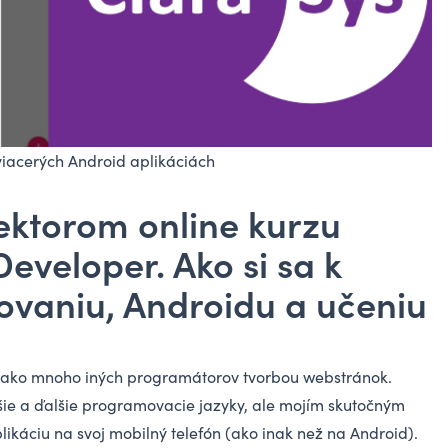
viacerých Android aplikáciách
lektorom online kurzu
eveloper. Ako si sa k
vaniu, Androidu a učeniu
y ako mnoho iných programátorov tvorbou webstránok.
lšie a ďalšie programovacie jazyky, ale mojím skutočným
likáciu na svoj mobilný telefón (ako inak než na Android).