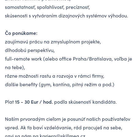
samostatnosť, spoľahlivosť, precíznosť,
skúsenosti s vytváraním dizajnových systémov výhodou.
Čo ponúkame:
zaujímavú prácu na zmysluplnom projekte,
dlhodobú perspektívu,
full-remote work (alebo office Praha/Bratislava, voľba je
na tebe),
rôzne možnosti rastu a rozvoja v rámci firmy,
ďalšie benefity (gym, kantína, pitný režim a pod.)
15 - 30 Eur / hod.
Plat
podľa skúseností kandidáta.
Naším prvoradým cieľom je posunúť našich používateľov
vpred. Ak ťa baví vzdelávanie, rád pracuješ na sebe,
ozvi sa nám na
kariera@skillmea.cz
.