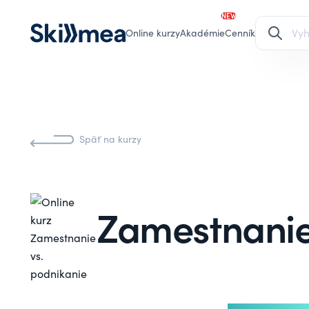
NEW
Online kurzy
Akadémie
Cenník
Späť na kurzy
Zamestnanie