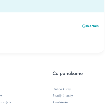
1h 47min
Čo ponúkame
Online kurzy
ov
Študijné cesty
tnaných
Akadémie