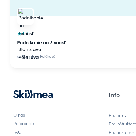
4.2
Podnikanie na živnosť
od
Stanislava Poláková
Info
O nás
Pre firmy
Referencie
Pre inštruktor
FAQ
Pre nezames