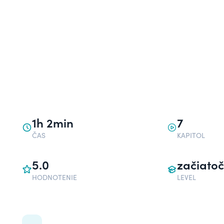
1h 2min
7
ČAS
KAPITOL
5.0
začiatoč
HODNOTENIE
LEVEL