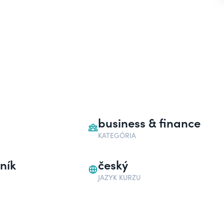
business & finance
KATEGÓRIA
ník
český
JAZYK KURZU