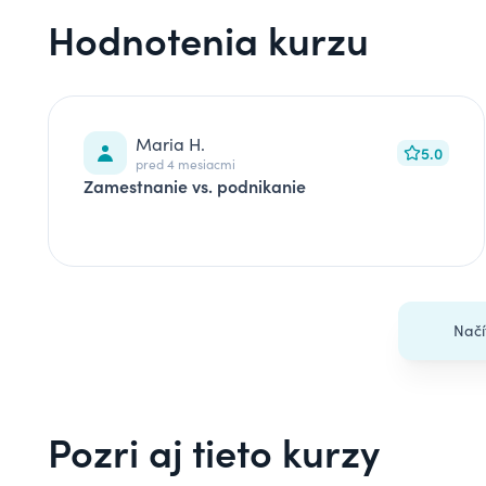
Hodnotenia kurzu
Maria H.
5.0
pred 4 mesiacmi
Zamestnanie vs. podnikanie
Načí
Pozri aj tieto kurzy