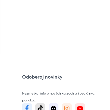
4.6
Porovnanie živnosti a s. r. o.
od
Stanislava Poláková
Odoberaj novinky
Nezmeškaj info o nových kurzoch a špeciálnych
ponukách