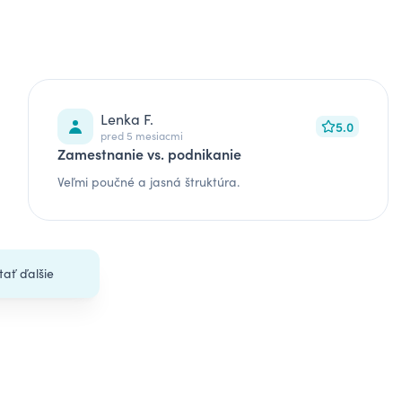
Lenka F.
5.0
pred 5 mesiacmi
Zamestnanie vs. podnikanie
Veľmi poučné a jasná štruktúra.
tať ďalšie