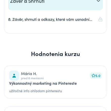
Závěr & Shrnutí
8. Závěr, shrnutí a odkazy, které vám usnadní
práci
Hodnotenia kurzu
Mária H.
5.0
pred 8 mesiacmi
Výkonnostný marketing na Pintereste
užitočné info ohľadom pinterestu