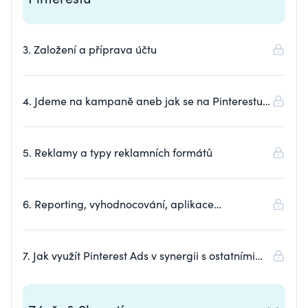
3. Založení a příprava účtu
4. Jdeme na kampaně aneb jak se na Pinterestu
inzeruje
5. Reklamy a typy reklamních formátů
6. Reporting, vyhodnocování, aplikace
doporučení, škálování reklam, AB testování
7. Jak využít Pinterest Ads v synergii s ostatními
kanály - SEO, Google Ads, Meta Ads / TikTok Ads,
Google Search Console