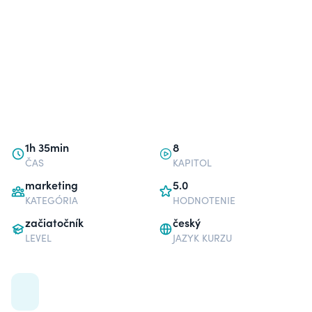
1h 35min
8
ČAS
KAPITOL
marketing
5.0
KATEGÓRIA
HODNOTENIE
začiatočník
český
LEVEL
JAZYK KURZU