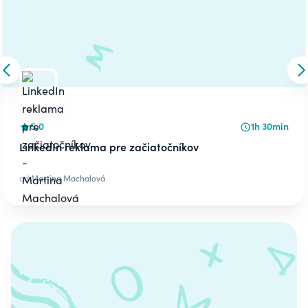
Skip to previous slide
S
5.0
1h 30min
LinkedIn reklama pre začiatočníkov
od
Martina Machalová