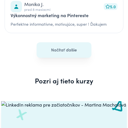
Monika J.
5.0
pred 8 mesiacmi
Výkonnostný marketing na Pintereste
Perfektne informatívne, motivujúce, super ! Ďakujem
Načítať ďalšie
Pozri aj tieto kurzy
Carousel