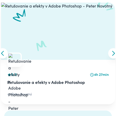
Carousel
Skip to previous slide
S
5.0
4h 27min
Retušovanie a efekty v Adobe Photoshop
od
Peter Novotný