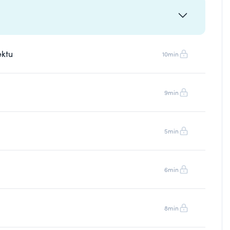
ektu
10min
9min
5min
6min
8min