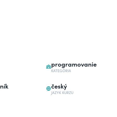
programovanie
KATEGÓRIA
ník
český
JAZYK KURZU