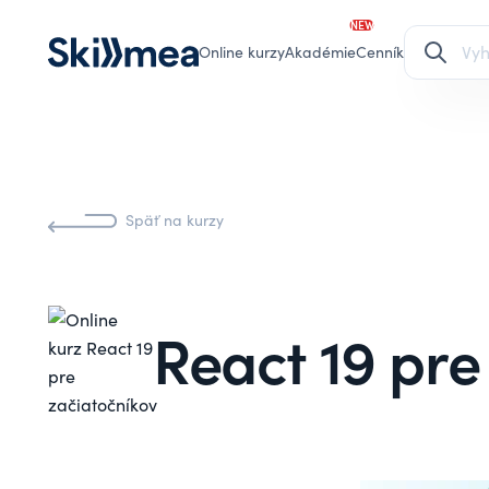
NEW
Online kurzy
Akadémie
Cenník
Späť na kurzy
React 19 pre