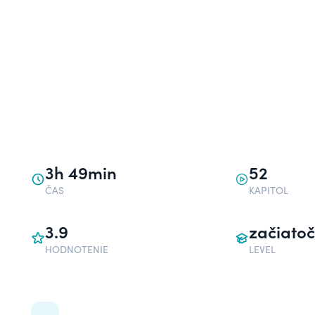
3h 49min
52
ČAS
KAPITOL
3.9
začiatoč
HODNOTENIE
LEVEL