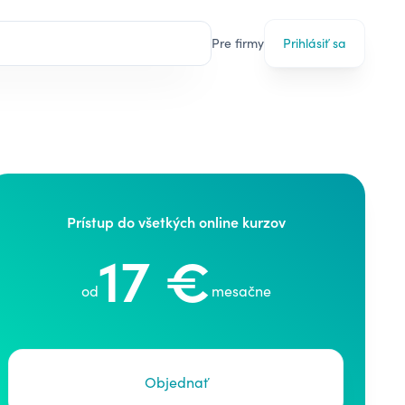
Pre firmy
Prihlásiť sa
Prístup do všetkých online kurzov
17 €
od
mesačne
Objednať