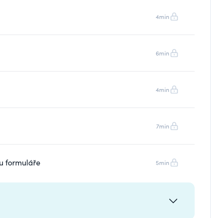
4min
6min
4min
7min
vu formuláře
5min