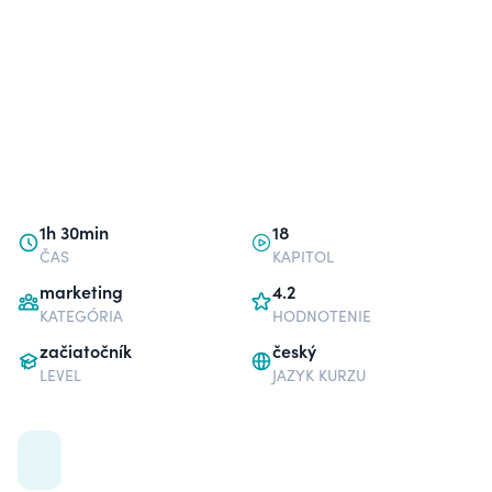
1h 30min
18
ČAS
KAPITOL
marketing
4.2
KATEGÓRIA
HODNOTENIE
začiatočník
český
LEVEL
JAZYK KURZU