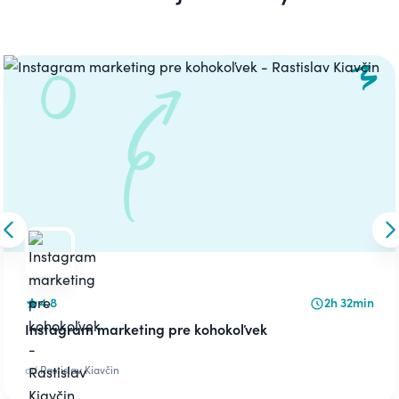
Carousel
Skip to previous slide
S
4.8
2h 32min
Instagram marketing pre kohokoľvek
od
Rastislav Kiavčin