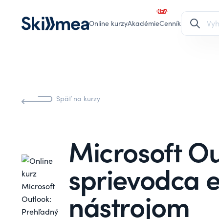
NEW
Online kurzy
Akadémie
Cenník
Späť na kurzy
Microsoft Ou
sprievodca 
nástrojom