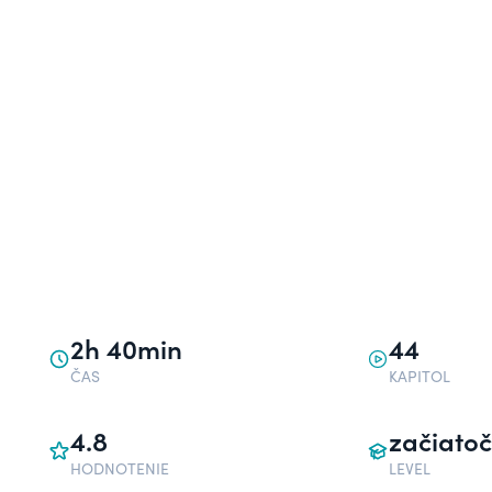
2h 40min
44
ČAS
KAPITOL
4.8
začiatoč
HODNOTENIE
LEVEL