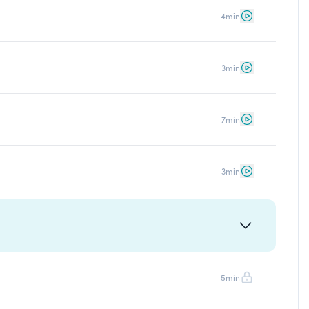
4min
3min
7min
3min
5min