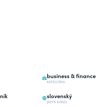
business & finance
KATEGÓRIA
ník
slovenský
JAZYK KURZU