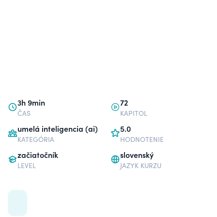
3h 9min
72
ČAS
KAPITOL
umelá inteligencia (ai)
5.0
KATEGÓRIA
HODNOTENIE
začiatočník
slovenský
LEVEL
JAZYK KURZU