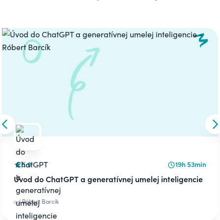
Carousel
Skip to previous slide
S
5.0
19h 53min
Úvod do ChatGPT a generatívnej umelej inteligencie
od
Róbert Barcík