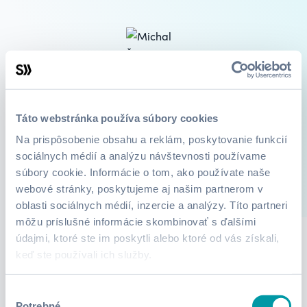
Michal Šurina
Microsoft Office (Excel, VBA, Word, PowerPoint, Power BI,
Táto webstránka používa súbory cookies
Access, Outlook, Forms...) WordPress, Canva
Na prispôsobenie obsahu a reklám, poskytovanie funkcií
sociálnych médií a analýzu návštevnosti používame
súbory cookie. Informácie o tom, ako používate naše
webové stránky, poskytujeme aj našim partnerom v
18
Kurzy
O mne
oblasti sociálnych médií, inzercie a analýzy. Títo partneri
môžu príslušné informácie skombinovať s ďalšími
údajmi, ktoré ste im poskytli alebo ktoré od vás získali,
keď ste používali ich služby.
Lektor zatiaľ nepridali žiadne informácie.
Výber
Potrebné