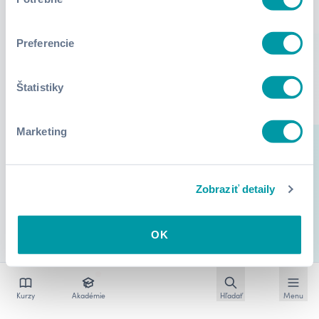
súhlasu
Preferencie
Štatistiky
Marketing
Zobraziť detaily
OK
Otvoriť vyhľadávan
Otvoriť
Kurzy
Akadémie
Hľadať
Menu