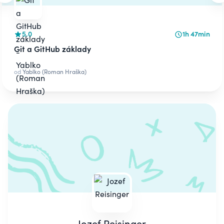
5.0
1h 47min
Git a GitHub základy
od
Yablko (Roman Hraška)
Jozef Reisinger