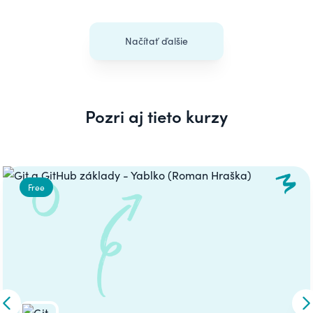
Načítať ďalšie
Pozri aj tieto kurzy
Carousel
Free
Skip to previous slide
S