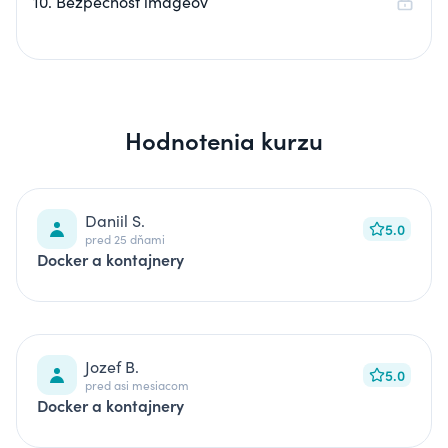
10. Bezpečnosť imageov
Hodnotenia kurzu
Daniil S.
5.0
pred 25 dňami
Docker a kontajnery
Jozef B.
5.0
pred asi mesiacom
Docker a kontajnery