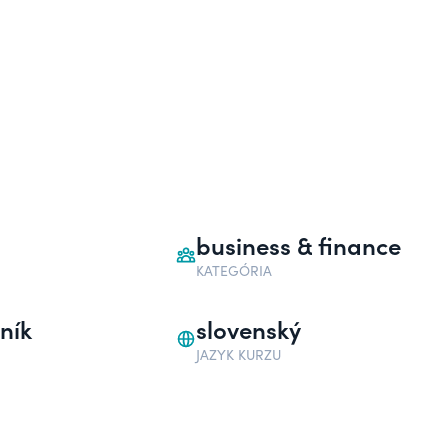
business & finance
KATEGÓRIA
ník
slovenský
JAZYK KURZU