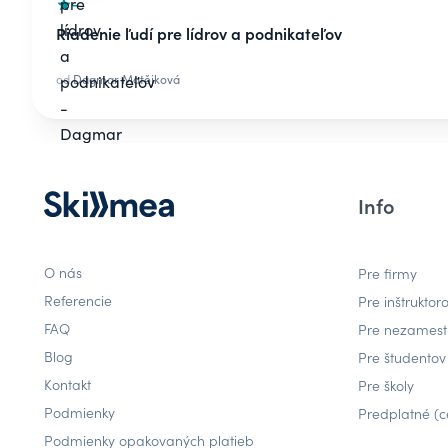
-
Riadenie ľudí pre lídrov a podnikateľov
od
Dagmar Matějková
Info
O nás
Pre firmy
Referencie
Pre inštruktor
FAQ
Pre nezames
Blog
Pre študentov
Kontakt
Pre školy
Podmienky
Predplatné (c
Podmienky opakovaných platieb