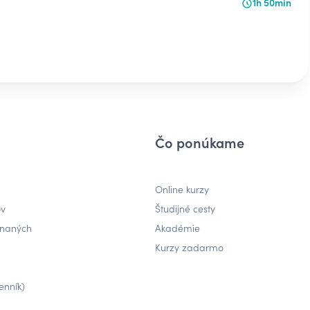
1h 50min
Čo ponúkame
Online kurzy
ov
Študijné cesty
tnaných
Akadémie
Kurzy zadarmo
enník)