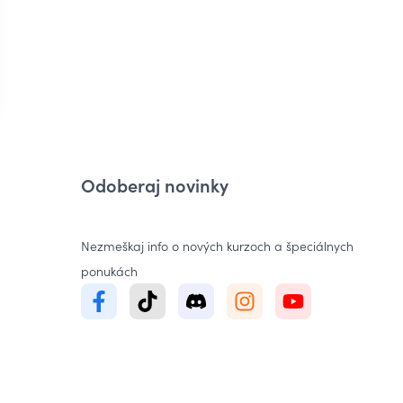
5.0
Leadership Espresso
od
Marek Marušinec
Odoberaj novinky
Nezmeškaj info o nových kurzoch a špeciálnych
ponukách