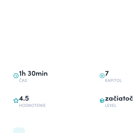
1h 30min
7
ČAS
KAPITOL
4.5
začiatoč
HODNOTENIE
LEVEL