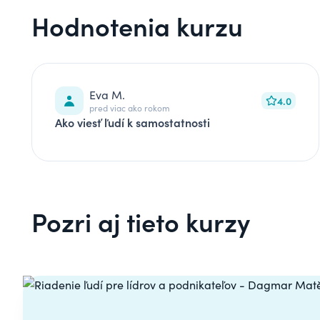
Hodnotenia kurzu
Eva M.
4.0
pred viac ako rokom
Ako viesť ľudí k samostatnosti
Pozri aj tieto kurzy
Carousel