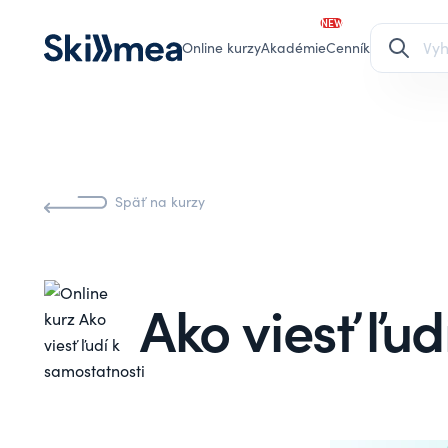
NEW
Online kurzy
Akadémie
Cenník
Späť na kurzy
Ako viesť ľud