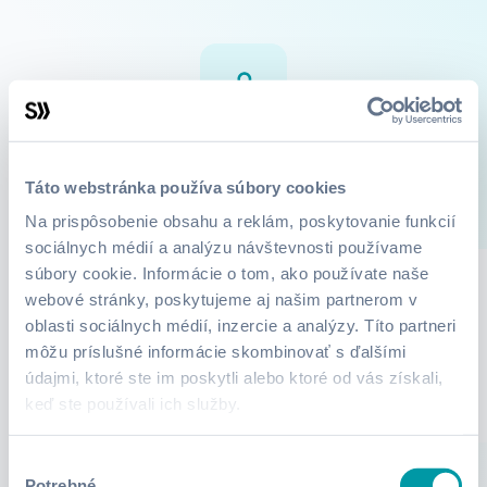
Veronika Jiříčková
Táto webstránka používa súbory cookies
0
Kurzy
O mne
Na prispôsobenie obsahu a reklám, poskytovanie funkcií
sociálnych médií a analýzu návštevnosti používame
súbory cookie. Informácie o tom, ako používate naše
webové stránky, poskytujeme aj našim partnerom v
Lektor zatiaľ nepridali žiadne informácie.
oblasti sociálnych médií, inzercie a analýzy. Títo partneri
môžu príslušné informácie skombinovať s ďalšími
údajmi, ktoré ste im poskytli alebo ktoré od vás získali,
keď ste používali ich služby.
Výber
Potrebné