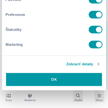
súhlasu
Preferencie
Štatistiky
Marketing
Zobraziť detaily
OK
Otvoriť vyhľadávan
Otvoriť
Kurzy
Akadémie
Hľadať
Menu