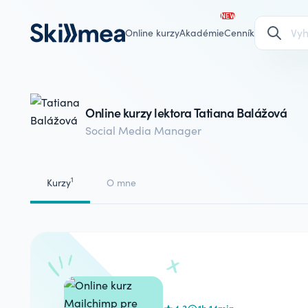
NEW
Online kurzy
Akadémie
Cenník
Online kurzy lektora Tatiana Balážová
Social Media Manager
1
Kurzy
O mne
4.3
1h 14min