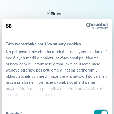
Slavo Tuleya
Founder a CEO
Táto webstránka používa súbory cookies
Na prispôsobenie obsahu a reklám, poskytovanie funkcií
sociálnych médií a analýzu návštevnosti používame
súbory cookie. Informácie o tom, ako používate naše
1
Kurzy
O mne
webové stránky, poskytujeme aj našim partnerom v
oblasti sociálnych médií, inzercie a analýzy. Títo partneri
môžu príslušné informácie skombinovať s ďalšími
údajmi, ktoré ste im poskytli alebo ktoré od vás získali,
Lektor zatiaľ nepridali žiadne informácie.
keď ste používali ich služby.
Výber
Potrebné