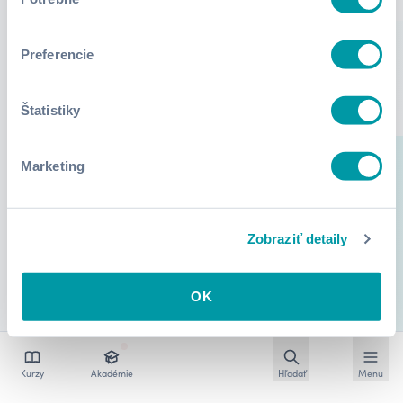
súhlasu
Preferencie
Štatistiky
Marketing
Zobraziť detaily
OK
Otvoriť vyhľadávan
Otvoriť
Kurzy
Akadémie
Hľadať
Menu